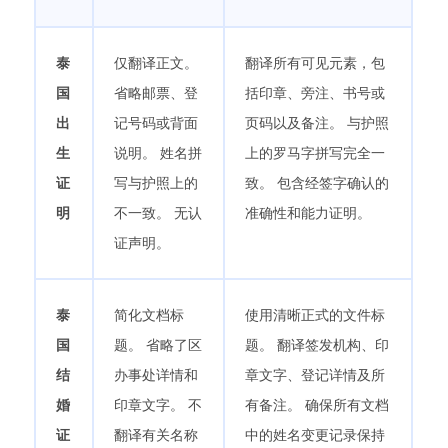
泰
仅翻译正文。
翻译所有可见元素，包
国
省略邮票、登
括印章、旁注、书号或
出
记号码或背面
页码以及备注。 与护照
生
说明。 姓名拼
上的罗马字拼写完全一
证
写与护照上的
致。 包含经签字确认的
明
不一致。 无认
准确性和能力证明。
证声明。
泰
简化文档标
使用清晰正式的文件标
国
题。 省略了区
题。 翻译签发机构、印
结
办事处详情和
章文字、登记详情及所
婚
印章文字。 不
有备注。 确保所有文档
证
翻译有关名称
中的姓名变更记录保持