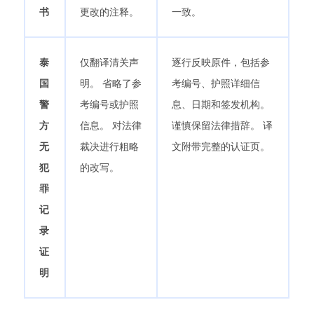
书
更改的注释。
一致。
泰
仅翻译清关声
逐行反映原件，包括参
国
明。 省略了参
考编号、护照详细信
警
考编号或护照
息、日期和签发机构。
方
信息。 对法律
谨慎保留法律措辞。 译
无
裁决进行粗略
文附带完整的认证页。
犯
的改写。
罪
记
录
证
明