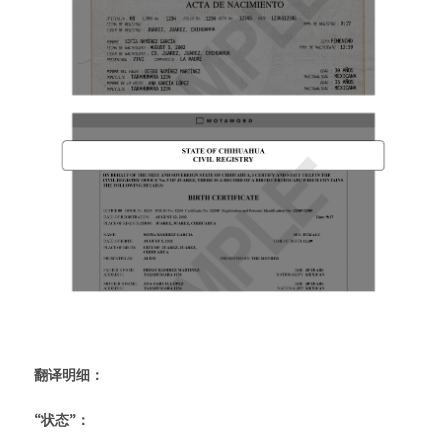
翻译明细：
“状态”：