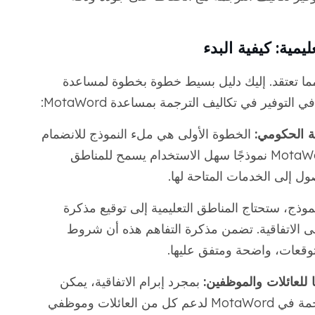
ما تعتقد. إليك دليل بسيط خطوة بخطوة لمساعدة
وفير في تكاليف الترجمة بمساعدة MotaWord:
مة الحكومي:
الخطوة الأولى هي ملء النموذج للانضمام
إلى برنامج الترجمة في ولايتك. تقدم MotaWord نموذجًا سهل الاستخدام يسمح للمناطق
صول إلى الخدمات المتاحة لها.
موذج، ستحتاج المناطق التعليمية إلى توقيع مذكرة
رسمي على الاتفاقية. تضمن مذكرة التفاهم هذه أن شروط
توقعات، واضحة ومتفق عليها.
 للعائلات والموظفين:
بمجرد إبرام الاتفاقية، يمكن
لمنطقتك البدء في استخدام خدمات الترجمة في MotaWord لدعم كل من العائلات وموظفي