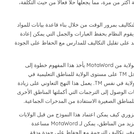
كثر من مرة، مما يجعلها حلاً فعالاً من حيث التكلفة،
 TM من MotaWord لخفض التكاليف بمرور الوقت من خلال بناء قاعدة بيانات للمواد
يقوم النظام بحفظ العبارات والجمل التي يمكن إعادة
د على تقليل التكاليف للمدارس مع الحفاظ على الجودة
بالإضافة إلى ذلك، فإن حل TM على مستوى الولاية من MotaWord يأخذ هذا المفهوم خطوة إلى
الأمام. على سبيل المثال، نفذت MotaWord حل TM على مستوى الولاية للمناطق التعليمية في
ميزوري، حيث تشترك جميع المقاطعات في الولاية في نفس TM. يعمل هذا النهج التعاوني على زيادة
الوصول إلى الترجمات التي أكملتها المناطق الأخرى
لمناطق الصغيرة الاستفادة من المدخرات الجماعية.
لاية في ميزوري كيف يمكن اعتماد هذا النموذج من قبل الولايات
ناطق، يمكن لـ MotaWord مساعدة
فير تكاليف الترجمة مع الحفاظ على جودة ودقة