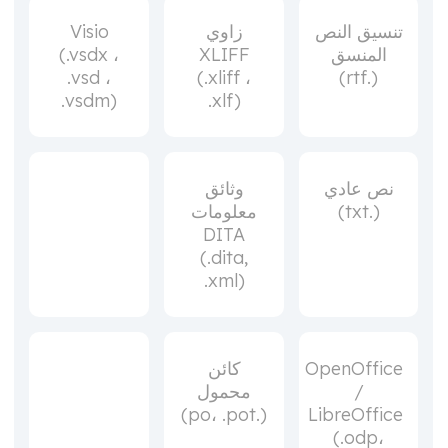
تنسيق النص
زاوي
Visio
المنسق
XLIFF
(.vsdx ،
.vsd ،
(.xliff ،
(.rtf)
.vsdm)
.xlf)
نص عادي
وثائق
(.txt)
معلومات
DITA
(.dita,
.xml)
OpenOffice
كائن
/
محمول
(.po، .pot)
LibreOffice
(.odp،