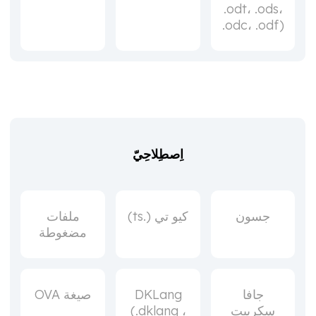
.odt، .ods،
.odc، .odf)
اِصطِلاحِيّ
جسون
كيو تي (.ts)
ملفات
مضغوطة
جافا
DKLang
صيغة OVA
سكريبت
(.dklang ،