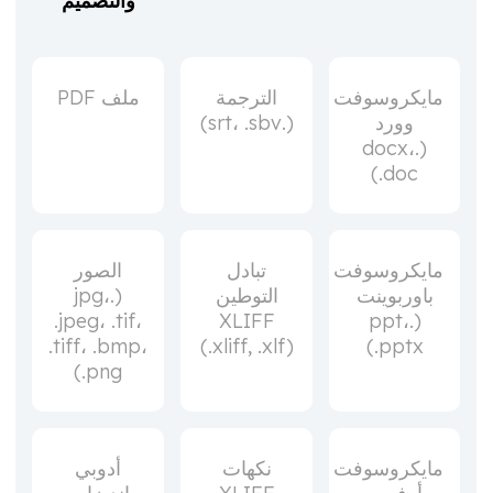
والتصميم
مايكروسوفت
الترجمة
ملف PDF
وورد
(.srt، .sbv)
(.docx،
.doc)
مايكروسوفت
تبادل
الصور
باوربوينت
التوطين
(.jpg،
.jpeg، .tif،
XLIFF
(.ppt،
.tiff، .bmp،
(.xliff, .xlf)
.pptx)
.png)
مايكروسوفت
نكهات
أدوبي