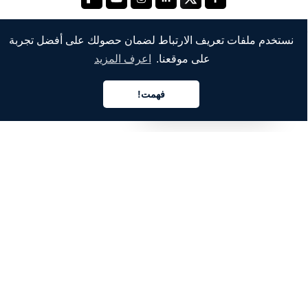
نستخدم ملفات تعريف الارتباط لضمان حصولك على أفضل تجربة
على موقعنا.
اعرف المزيد
الشركة
من نحن
فهمت!
العربية
خدماتنا
المدونة
الأسئلة الشائعة
فريقنا
الوظائف
المجال القانوني
اتصل بنا