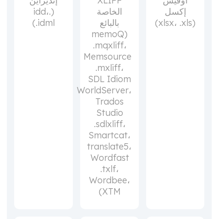
أوفيس
XLIFF
إنديزاين
إكسل
الخاصة
(.idd،
(xlsx، .xls)
بالبائع
.idml)
(memoQ
.mqxliff،
Memsource
.mxliff،
SDL Idiom
WorldServer،
Trados
Studio
.sdlxliff،
Smartcat،
translate5،
Wordfast
.txlf،
Wordbee،
XTM)