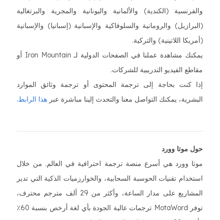
والفرنسية (الكندية) والألمانية واليونانية والمجرية والبرتغالية
(البرازيل) والرومانية والسلوفاكية والإسبانية (إسبانيا) والإسبانية
(أمريكا اللاتينية) والتركية.
يمكنك مشاهدة عملنا في الصفحات الدولية لـ Iron Mountain أو
مقاطع الفيديو التدريبية للشركات.
إذا كنت بحاجة إلى ترجمة المحتوى أو ترجمة وثائق الموارد
البشرية، يمكنك التواصل معنا والتحدث إلينا مباشرة عبر
هذا الرابط.
حول موتا وورد
موتا وورد هي أسرع منصة ترجمة احترافية في العالم. من خلال
استخدام تقنيات الحوسبة السحابية، والخوارزميات الذكية التي تدير
المشاريع على مدار الساعة، وأكثر من 29 ألف مترجم محترف،
توفر MotaWord ترجمات عالية الجودة بأي لغة أرخص بنسبة 60٪