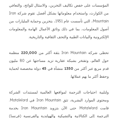
المؤسسات على خفض تكاليف التخزين، والامتثال للوائح، والتعافي
من الكوارث، واستخدام معلوماتها بشكل أفضل. تقوم شركة Iron
Mountain، التي تأسست عام 1951، بتخزين وحماية المليارات من
أصول المعلومات، بما في ذلك وثائق الأعمال الهامة والمعلومات
الإلكترونية والبيانات الطبية والتحف الثقافية والتاريخية.
تحظى شركة Iron Mountain بثقة أكثر من
220,000
منظمة
حول العالم، وتفتخر بشبكة عقارية تزيد مساحتها عن 80 مليون
قدم مربع عبر أكثر من
1350
منشأة في
45
دولة مخصصة لحماية
وحفظ أكثر ما يهم عملائها.
ولتلبية احتياجات الترجمة لمواقعها العالمية لمستندات الشركة
ومحتوى الموارد البشرية، تثق Iron Mountain في MotaWord.
قامت MotaWord حتى الآن بتزويد Iron Mountain بخدمة
الترجمة إلى الكتالانية والتشيكية والهولندية والفرنسية (فرنسا)