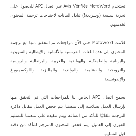
تستخدم Avis Vérifiés MotaWord عبر اتصال API للحصول على
تجربة سلسة (وسريعة!) تبادل البيانات لاحتياجات ترجمة المحتوى
لخدمتهم.
قدّمت MotaWord حتى الآن مراجعات تم التحقق منها مع ترجمة
المحتوى إلى هذه اللغات: الفرنسية والألمانية والإيطالية والسويدية
واليونانية والفلمنكية والهولندية والعربية والبرتغالية والروسية
والنرويجية والفيتنامية والبولندية والماليزية واللوكسمبورغ
والإندونيسية.
يسمح اتصال API الخاص بنا للمراجعات التي تم التحقق منها
بإرسال العمل بسلاسة إلى منصتنا. يتم فحص العمل مقابل ذاكرة
الترجمة تلقائيًا للتأكد من اتساقه ويتم تنفيذه على منصتنا للتسليم
الفوري إلى العميل. يتم فحص المحتوى المترجم للتأكد من دقته
قبل التسليم.