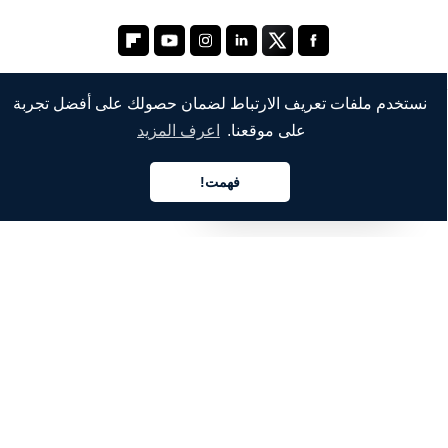
نستخدم ملفات تعريف الارتباط لضمان حصولك على أفضل تجربة
على موقعنا.
اعرف المزيد
الشركة
من نحن
فهمت!
العربية
خدماتنا
المدونة
الأسئلة الشائعة
فريقنا
الوظائف
المجال القانوني
اتصل بنا