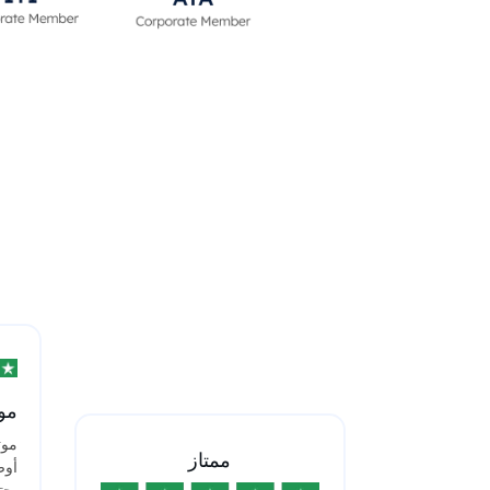
موت
موت
ممتاز
أوص
يحت