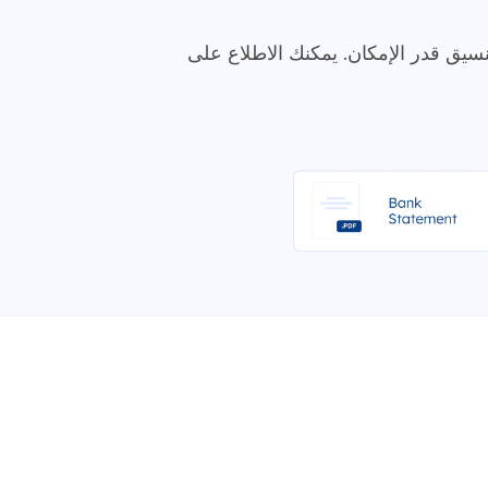
عتمد بتنسيق PDF رقمي في غضون 12 ساعة. نحتفظ بالتنسيق قدر الإمكان. يمكنك الاطلاع على