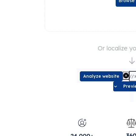
Browse 
Or localize y
Analyze website
Previ