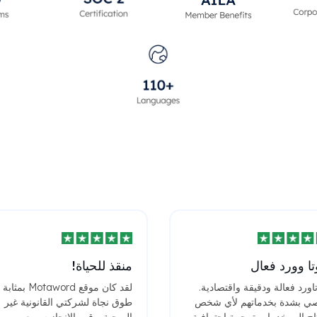
ا وورد فعال
منقذ للحياة!
اورد فعالة ودقيقة واقتصادية.
لقد كان موقع Motaword بمثابة
ي بشدة بخدماتهم لأي شخص
طوق نجاة لشركتي القانونية غير
اج إلى خدمات ترجمة احترافية.
الربحية. وقت الإنجاز سريع،