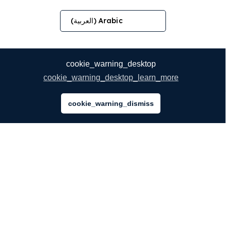
Arabic (العربية)
cookie_warning_desktop
cookie_warning_desktop_learn_more
cookie_warning_dismiss
الشركة
نُبذة عنا
خدماتنا
المدونة
أسئلة شائعة
فريقنا
وظائف