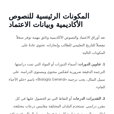
المكونات الرئيسية للنصوص
الأكاديمية وبيانات الاعتماد
تعد أوراق الاعتماد والنصوص الأكاديمية وثائق مهمة توفر سجلاً
مفصلاً للتاريخ التعليمي للطالب وإنجازاته. تحتوي عادةً على
المكونات التالية:
1. عناوين الدورات:
أسماء الدورات أو المواد التي تمت دراستها.
الترجمة الدقيقة ضرورية لتعكس محتوى ومستوى الدراسة. على
سبيل المثال، يجب ترجمة «Biología General» باسم «علم الأحياء
العام».
2. التقديرات: الدرجات
أو النقاط التي تم الحصول عليها في كل
مقرر دراسي. تستخدم البلدان المختلفة مقاييس درجات مختلفة،
لذلك من المهم ترجمتها بشكل صحيح. على سبيل المثال، قد تتوافق