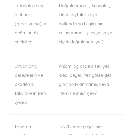
Tutanak resmi,
Doğrulanmamış kopyalar,
mühürlü
eksik sayfalar veya
(gerekiyorsa) ve
notlandırma bilgilerinin
doğrulanabilir
bulunmaması (seviye veya
niteliktedir.
ölçek doğrulanamıyor)
Unvanların,
Anlamı açık (ders seviyesi,
derecelerin ve
kredi değeri, tez göstergesi
akademik
gibi) onaylanmamış veya
takvimlerin tam
"temizlenmiş" çeviri.
çevirisi.
Program
Tez/bitirme projesinin