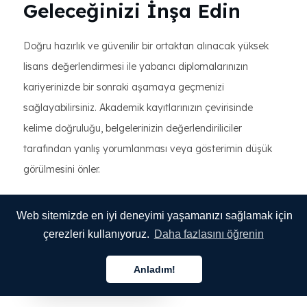
Geleceğinizi İnşa Edin
Doğru hazırlık ve güvenilir bir ortaktan alınacak yüksek
lisans değerlendirmesi ile yabancı diplomalarınızın
kariyerinizde bir sonraki aşamaya geçmenizi
sağlayabilirsiniz. Akademik kayıtlarınızın çevirisinde
kelime doğruluğu, belgelerinizin değerlendiriliciler
tarafından yanlış yorumlanması veya gösterimin düşük
görülmesini önler.
Yanlış okunan tez başlığına veya belirsiz kredi zaman
Web sitemizde en iyi deneyimi yaşamanızı sağlamak için
aralıklarına, mesleki potansiyelinizi sınırlamasına izin
çerezleri kullanıyoruz.
Daha fazlasını öğrenin
vermeyin. Belgelerinizin kısaltmaları tarafından
çevrilmesini sağlayarak, başvurularınızı tam bir şekilde
Anladım!
Türkçe
gönderebilirsiniz.