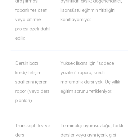
araştırması
ayrıntıları eksik; değerlendirici,
tabanlı tez özeti
lisansüstü eğitimin titizliğini
veya bitirme
kanıtlayamıyor.
projesi özeti dahil
edilir.
Dersin bazı
Yüksek lisans için "sadece
kredi/iletişim
yazılım" raporu; kredili
saatlerini içeren
matematik dersi yok; Üç yıllık
rapor (veya ders
eğitim sorunu tetikleniyor.
planları)
Transkript, tez ve
Terminoloji uyumsuzluğu; farklı
ders
dersler veya aynı içerik gibi