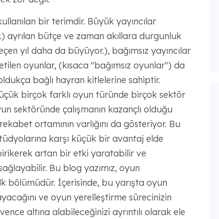
lanılan bir terimdir. Büyük yayıncılar
ır.) ayrılan bütçe ve zaman akıllara durgunluk
çen yıl daha da büyüyor.), bağımsız yayıncılar
tilen oyunlar, (kısaca "bağımsız oyunlar") da
dukça bağlı hayran kitlelerine sahiptir.
ük birçok farklı oyun türünde birçok sektör
un sektöründe çalışmanın kazançlı olduğu
rekabet ortamının varlığını da gösteriyor. Bu
tüdyolarına karşı küçük bir avantaj elde
rikerek artan bir etki yaratabilir ve
ğlayabilir. Bu blog yazımız, oyun
in ilk bölümüdür. İçerisinde, bu yarışta oyun
ğlayacağını ve oyun yerelleştirme sürecinizin
vence altına alabileceğinizi ayrıntılı olarak ele