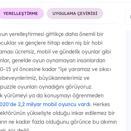
YERELLEŞTİRME
UYGULAMA ÇEVİRİSİ
oyun yerelleştirmesi gittikçe daha önemli bir
ocuklar ve gençlere hitap eden niş bir hobi
ması ücretsiz, mobil ve gündelik oyunlar gibi
yunlar, genelde oyun oynamayan insanlardan
10–15 yıl öncesine kadar "işe yaramaz ve sıkıcı
ebeveynlerimiz, büyükannelerimiz ve
 puzzle oyunları oynadığını görüyoruz.
rak yürümeyi ya da konuşmayı öğrenmeden
020'de 2,2 milyar mobil oyuncu vardı.
Herkes
ktörünün yükselişte olduğu inkar edilemez bir
rın ne kadar fazla olduğunu görünce bu akımın
k zor değil.