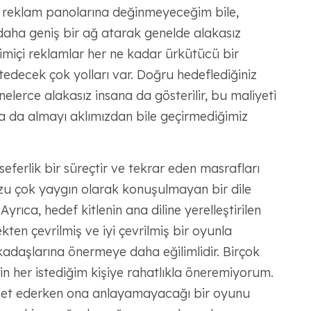
ve reklam panolarına değinmeyeceğim bile,
daha geniş bir ağ atarak genelde alakasız
evrimiçi reklamlar her ne kadar ürkütücü bir
edecek çok yolları var. Doğru hedeflediğiniz
nelerce alakasız insana da gösterilir, bu maliyeti
 ya da almayı aklımızdan bile geçirmediğimiz
seferlik bir süreçtir ve tekrar eden masrafları
uzu çok yaygın olarak konuşulmayan bir dile
Ayrıca, hedef kitlenin ana diline yerelleştirilen
en çevrilmiş ve iyi çevrilmiş bir oyunla
kadaşlarına önermeye daha eğilimlidir. Birçok
çin her istediğim kişiye rahatlıkla öneremiyorum.
ohbet ederken ona anlayamayacağı bir oyunu