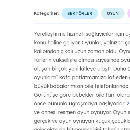
Kategoriler:
SEKTÖRLER
OYUN
Yerelleştirme hizmeti sağlayıcıları için 
konu haline geliyor. Oyunlar, yalnızca ç
kalıbından çıkalı uzun zaman oldu. Oyna
türlerin yükselişte olması sayesinde o
oluşan birçok yeni kitleye ulaştı. Daha 
oyunlara" kafa patlatmamıza laf eden 
büyükbabalarımızın bile telefonlarında
Görünüşe göre bebekler bile tam ola
önce bununla uğraşmaya başlıyorlar.
2
ve annesi resmen oyun oynuyor. Oyun se
gerçek ve oyun oynayan küçük çocukla
gelecekte de bitmeyeceğini tahmin etme