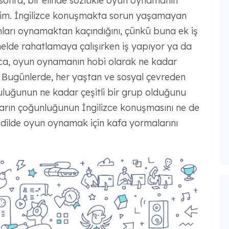
sonra, bir elinde sözlükle oyun oynamanın
dim. İngilizce konuşmakta sorun yaşamayan
nları oynamaktan kaçındığını, çünkü buna ek iş
nelde rahatlamaya çalışırken iş yapıyor ya da
rıca, oyun oynamanın hobi olarak ne kadar
 Bugünlerde, her yaştan ve sosyal çevreden
luğunun ne kadar çeşitli bir grup olduğunu
rın çoğunluğunun İngilizce konuşmasını ne de
r dilde oyun oynamak için kafa yormalarını