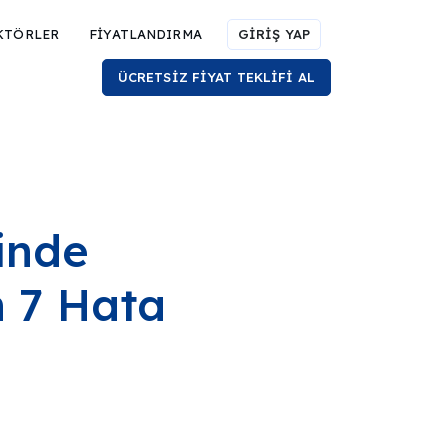
KTÖRLER
FİYATLANDIRMA
GİRİŞ YAP
ÜCRETSİZ FİYAT TEKLİFİ AL
inde
 7 Hata