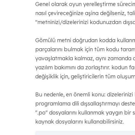
Genel olarak oyun yerelleştirme sürecini
nasıl çevireceğinize aşina değilseniz, t
"metninizi/dizelerinizi kodunuzdan dışsa
Gömülü metni doğrudan kodda kullanma
parçalarını bulmak için tüm kodu tarama
yavaşlatmakla kalmaz, aynı zamanda ayn
yazılım bakımını da zorlaştırır. kodun far
değişiklik için, geliştiricilerin tüm oluşu
Bu nedenle, en önemli konu: dizelerini
programlama dili dışsallaştırmayı destek
".po" dosyalarını kullanmak yaygın bir 
kaynak dosyalarını kullanabilirsiniz.