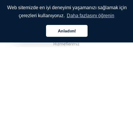
Web sitemizde en iyi deneyimi yaşamanızı sağlamak için
çerezleri kullanıyoruz.
Daha fazlasını öğrenin
ŞİRKETİMİZ
Anladım!
Hakkımızda
Türkçe
Hizmetlerimiz
Blog
SSS
Ekibimiz
Kariyer
Hukuk
Bize Ulaşın
MÜŞTERİLER İÇİN