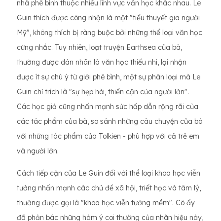
nhà phê bình thuộc nhiều lĩnh vực văn học khác nhau. Le
Guin thích được công nhận là một "tiểu thuyết gia người
Mỹ", không thích bị ràng buộc bởi những thể loại văn học
cứng nhắc. Tuy nhiên, loạt truyện Earthsea của bà,
thường được dán nhãn là văn học thiếu nhi, lại nhận
được ít sự chú ý từ giới phê bình, một sự phân loại mà Le
Guin chỉ trích là "sự hẹp hòi, thiển cận của người lớn".
Các học giả cũng nhấn mạnh sức hấp dẫn rộng rãi của
các tác phẩm của bà, so sánh những câu chuyện của bà
với những tác phẩm của Tolkien - phù hợp với cả trẻ em
và người lớn.
Cách tiếp cận của Le Guin đối với thể loại khoa học viễn
tưởng nhấn mạnh các chủ đề xã hội, triết học và tâm lý,
thường được gọi là "khoa học viễn tưởng mềm". Cô ấy
đã phản bác những hàm ý coi thường của nhãn hiệu này,