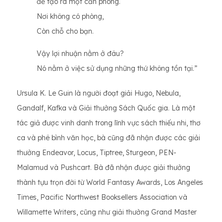
để tạo ra một căn phòng.
Nơi không có phòng,
Còn chỗ cho bạn.
Vậy lợi nhuận nằm ở đâu?
Nó nằm ở việc sử dụng những thứ không tồn tại.”
Ursula K. Le Guin là người đoạt giải Hugo, Nebula,
Gandalf, Kafka và Giải thưởng Sách Quốc gia. Là một
tác giả được vinh danh trong lĩnh vực sách thiếu nhi, thơ
ca và phê bình văn học, bà cũng đã nhận được các giải
thưởng Endeavor, Locus, Tiptree, Sturgeon, PEN-
Malamud và Pushcart. Bà đã nhận được giải thưởng
thành tựu trọn đời từ World Fantasy Awards, Los Angeles
Times, Pacific Northwest Booksellers Association và
Willamette Writers, cũng như giải thưởng Grand Master