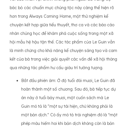
bác bỏ các chuẩn mực chủng tộc này càng thể hiện rõ
hơn trong Always Coming Home, một thử nghiệm kể
chuyện kết hợp giữa tiểu thuyết, thơ ca và các báo cáo
nhân chủng học để khám phá cuộc sống trong một xã
hội mẫu hệ hậu tận thế. Các tác phẩm của Le Guin vẫn
là minh chứng cho khả năng kể chuyện sáng tạo và cam
kết của bà trong việc giải quyết các vấn đề xã hội thông
qua những tác phẩm hư cấu giàu trí tưởng tượng.
Bắt đầu phiên âm: Ở độ tuổi đôi mươi, Le Guin đã
hoàn thành một số chương. Sau đó, bà tiếp tục dự
án này ở tuổi bảy mươi, một cuốn sách mà Le
Guin mô tả là "một sự tái hiện, chứ không phải là
một bản dịch." Cô ấy mô tả trải nghiệm đó là “một
phép màu hiếm hoi khi bản dịch không còn là bản