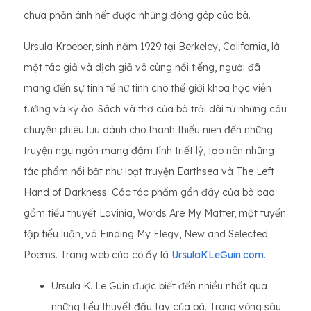
chưa phản ánh hết được những đóng góp của bà.
Ursula Kroeber, sinh năm 1929 tại Berkeley, California, là
một tác giả và dịch giả vô cùng nổi tiếng, người đã
mang đến sự tinh tế nữ tính cho thế giới khoa học viễn
tưởng và kỳ ảo. Sách và thơ của bà trải dài từ những câu
chuyện phiêu lưu dành cho thanh thiếu niên đến những
truyện ngụ ngôn mang đậm tính triết lý, tạo nên những
tác phẩm nổi bật như loạt truyện Earthsea và The Left
Hand of Darkness. Các tác phẩm gần đây của bà bao
gồm tiểu thuyết Lavinia, Words Are My Matter, một tuyển
tập tiểu luận, và Finding My Elegy, New and Selected
Poems. Trang web của cô ấy là
UrsulaKLeGuin.com
.
Ursula K. Le Guin được biết đến nhiều nhất qua
những tiểu thuyết đầu tay của bà. Trong vòng sáu