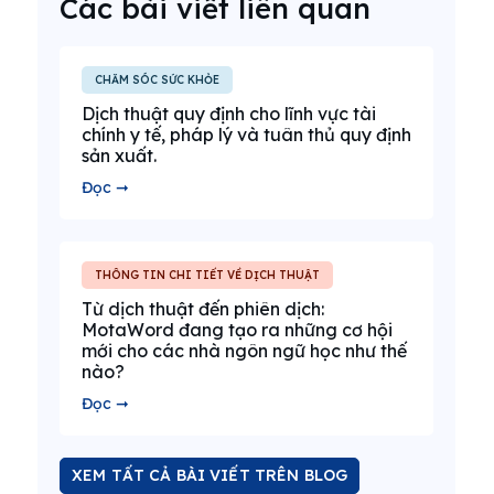
Các bài viết liên quan
CHĂM SÓC SỨC KHỎE
Dịch thuật quy định cho lĩnh vực tài
chính y tế, pháp lý và tuân thủ quy định
sản xuất.
Đọc ➞
THÔNG TIN CHI TIẾT VỀ DỊCH THUẬT
Từ dịch thuật đến phiên dịch:
MotaWord đang tạo ra những cơ hội
mới cho các nhà ngôn ngữ học như thế
nào?
Đọc ➞
XEM TẤT CẢ BÀI VIẾT TRÊN BLOG