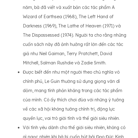
năm, bà đã viết và xuất bản các tác phẩm A
Wizard of Earthsea (1968), The Left Hand of
Darkness (1969), The Lathe of Heaven (1971) và
The Dispossessed (1974). Người ta cho rằng những
cuốn sách này đã ảnh hưởng rất lớn đến các tác
giả như Neil Gaiman, Terry Pratchett, David
Mitchell, Salman Rushdie và Zadie Smith.
Được biết đến như một người theo chủ nghĩa vô
chính phủ, Le Guin thường sử dụng giọng văn dí
dỏm, mang tính phản kháng trong các tác phẩm
của mình. Cô ấy thích chơi đùa với những ý tưởng
về các xã hội không tưởng chính trị, động lực
quyền lực, vai trò giới tính và thế giới siêu nhiên.
Với tình yêu dành cho thế giới siêu nhiên, không có
gì ngạc nhiên khi bà bị cuốn hút bởi Đạo Đức Kinh