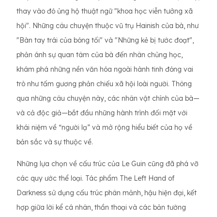
thay vào đó ủng hộ thuật ngữ "khoa học viễn tưởng xã
hội". Những câu chuyện thuộc vũ trụ Hainish của bà, như
"Bàn tay trái của bóng tối" và "Những kẻ bị tước đoạt",
phản ánh sự quan tâm của bà đến nhân chủng học,
khám phá những nền văn hóa ngoài hành tinh đóng vai
trò như tấm gương phản chiếu xã hội loài người. Thông
qua những câu chuyện này, các nhân vật chính của bà—
và cả độc giả—bắt đầu những hành trình đối mặt với
khái niệm về “người lạ” và mở rộng hiểu biết của họ về
bản sắc và sự thuộc về.
Những lựa chọn về cấu trúc của Le Guin cũng đã phá vỡ
các quy ước thể loại. Tác phẩm The Left Hand of
Darkness sử dụng cấu trúc phân mảnh, hậu hiện đại, kết
hợp giữa lời kể cá nhân, thần thoại và các bản tường