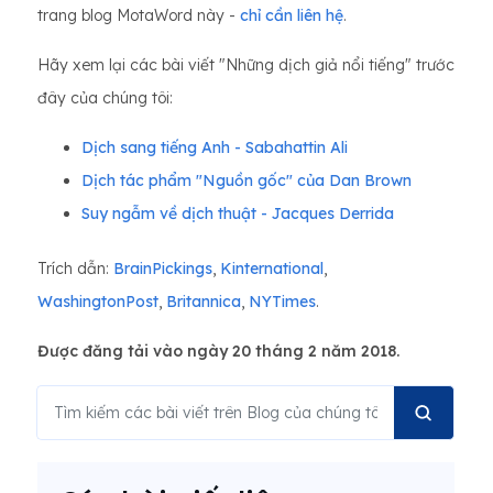
trang blog MotaWord này -
chỉ cần liên hệ
.
Hãy xem lại các bài viết "Những dịch giả nổi tiếng" trước
đây của chúng tôi:
Dịch sang tiếng Anh - Sabahattin Ali
Dịch tác phẩm "Nguồn gốc" của Dan Brown
Suy ngẫm về dịch thuật - Jacques Derrida
Trích dẫn:
BrainPickings
,
Kinternational
,
WashingtonPost
,
Britannica
,
NYTimes
.
Được đăng tải vào ngày 20 tháng 2 năm 2018.