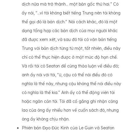
dịch nữa mà trở thành… một bản gốc thứ hai.” Cô
ấy nói, "...vì tôi không biết tiếng Trung nên tôi không
thể gọi đó là bản dịch." Nói cách khác, đó là một
dạng tổng hợp các bản dịch của mọi người khác
đã được xem xét, và sau đó tôi có văn bản tiếng
Trung với bản dịch từng từ một, tất nhiên, điều này
chỉ có thể thực hiện được ở một mức độ hạn chế.
Và rồi tôi có Seaton để cùng thảo luận về điều đó;
anh ấy nói với tôi, "ừ, cậu có thể nói điều đó có
nghĩa là thế này, nhưng cậu không thể nói điều này
có nghĩa là thế kia." Anh ấy có thể động viên tôi
hoặc ngăn cản tôi. Tôi đã cố gắng ghi nhận công
lao của ông ấy nhiều hơn về cuốn sách đó, nhưng
ông ấy không chịu nhận.
Phiên bản Đạo Đức Kinh của Le Guin và Seaton