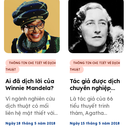
lần đầu, và điều đó
thời đại mà việc dịch
đã ảnh hưởng đến
thuật về cơ bản chỉ
chất lượng bản dịch.
là việc chuyển ngữ.
THÔNG TIN CHI TIẾT VỀ DỊCH
THÔNG TIN CHI TIẾT VỀ DỊCH
THUẬT
THUẬT
Ai đã dịch lời của
Tác giả được dịch
Winnie Mandela?
chuyên nghiệp
nhiều nhất thế
Vì ngành nghiên cứu
Là tác giả của 66
giới
dịch thuật có mối
tiểu thuyết trinh
liên hệ mật thiết với
thám, Agatha
nhiều lĩnh vực học
Christie là một trong
Ngày 18 tháng 5 năm 2018
Ngày 15 tháng 5 năm 2018
thuật và khoa học
những nhà văn có