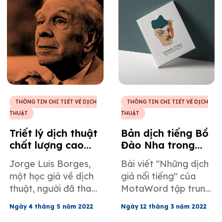
THÔNG TIN CHI TIẾT VỀ DỊCH
THÔNG TIN CHI TIẾT VỀ DỊCH
THUẬT
THUẬT
Triết lý dịch thuật
Bản dịch tiếng Bồ
chất lượng cao
Đào Nha trong
với Jorge Luis
thơ với Fernando
Jorge Luis Borges,
Bài viết "Những dịch
Borges
Pessoa
một học giả về dịch
giả nổi tiếng" của
thuật, người đã thay
MotaWord tập trung
đổi vĩnh viễn cách
vào Fernando
Ngày 4 tháng 5 năm 2022
Ngày 12 tháng 3 năm 2022
nhìn nhận về dịch
Pessoa, một nhà thơ,