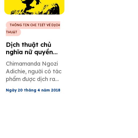
của họ sang tiếng
Anh.
THÔNG TIN CHI TIẾT VỀ DỊCH
THUẬT
Dịch thuật chủ
nghĩa nữ quyền
với Chimamanda
Chimamanda Ngozi
Ngozi Adichie
Adichie, người có tác
phẩm được dịch ra
tổng cộng ba mươi
Ngày 20 tháng 4 năm 2018
ngôn ngữ khác nhau,
đã cống hiến cả cuộc
đời mình để giúp mọi
người hiểu được chủ
nghĩa nữ quyền, kể
cả những người thay