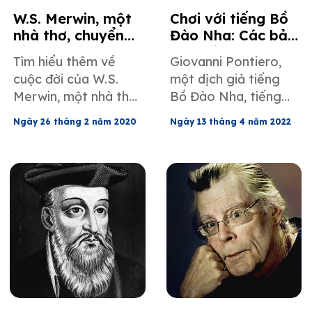
W.S. Merwin, một
Chơi với tiếng Bồ
nhà thơ, chuyển
Đào Nha: Các bản
tải chân lý qua
dịch của Giovanni
Tìm hiểu thêm về
Giovanni Pontiero,
thơ ca.
Pontiero
cuộc đời của W.S.
một dịch giả tiếng
Merwin, một nhà thơ
Bồ Đào Nha, tiếng
nổi tiếng, và các mẫu
Anh, tiếng Tây Ban
Ngày 26 tháng 2 năm 2020
Ngày 13 tháng 4 năm 2022
dịch thuật của ông
Nha và tiếng Ý, có
từ tiếng Nhật, tiếng
một sự nghiệp đáng
Pháp, tiếng Tây Ban
chú ý trong lĩnh vực
Nha và tiếng Ý.
dịch thuật, mà bạn
có thể tìm hiểu thêm
trong bài viết Những
dịch giả nổi tiếng
này.