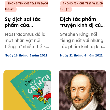
THÔNG TIN CHI TIẾT VỀ DỊCH
THÔNG TIN CHI TIẾT VỀ DỊCH
THUẬT
THUẬT
Sự dịch sai tác
Dịch tác phẩm
phẩm của
truyện kinh dị của
Nostradamus
Stephen King
Nostradamus đã là
Stephen King, nổi
huyền bí
một nhân vật nổi
tiếng nhất với những
tiếng từ nhiều thế kỷ
tác phẩm kinh dị kinh
nay. Bạn có muốn
điển, là một trong
Ngày 16 tháng 3 năm 2022
Ngày 21 tháng 4 năm 2022
nghe câu chuyện của
những nhà văn tài
ông ấy từ một góc
năng nhất và các tác
nhìn đan xen giữa sự
phẩm của ông đã
dịch sai, chủ nghĩa
được dịch ra hơn 50
thần bí và lời tiên tri
ngôn ngữ trên toàn
không?
thế giới.