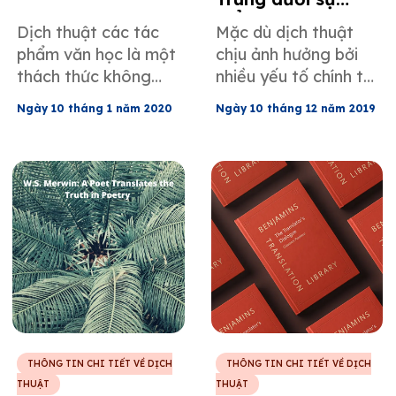
kiểm duyệt
Dịch thuật các tác
Mặc dù dịch thuật
phẩm văn học là một
chịu ảnh hưởng bởi
thách thức không
nhiều yếu tố chính trị
nhỏ và bộ truyện
- xã hội như kiểm
Ngày 10 tháng 1 năm 2020
Ngày 10 tháng 12 năm 2019
tranh Tintin được yêu
duyệt, Ken Liu bắt
thích cũng không
đầu dịch một cuốn
phải là ngoại lệ. Bạn
tiểu thuyết từ tiếng
có thể tìm hiểu thêm
Trung sang tiếng
một số chi tiết thú vị
Anh, nhưng rồi nhận
về bản dịch của tác
ra rằng ý đồ ban đầu
phẩm kinh điển 90
của tác phẩm gốc
năm tuổi này.
chỉ có thể được
truyền tải trọn vẹn
bằng một cách tiếp
cận sáng tạo.
THÔNG TIN CHI TIẾT VỀ DỊCH
THÔNG TIN CHI TIẾT VỀ DỊCH
THUẬT
THUẬT