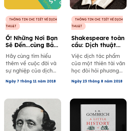
THÔNG TIN CHI TIẾT VỀ DỊCH
THÔNG TIN CHI TIẾT VỀ DỊCH
THUẬT
THUẬT
Ồ! Những Nơi Bạn
Shakespeare toàn
Sẽ Đến...cùng Bản
cầu: Dịch thuật
Dịch: Kinh Nghiệm
thơ ngũ âm
Hãy cùng tìm hiểu
Việc dịch tác phẩm
của Người Dịch
iambic
thêm về cuộc đời và
của một thiên tài văn
Chuyên Nghiệp
sự nghiệp của dịch
học đòi hỏi phương
với Tác Phẩm của
giả tài năng Dr.
pháp sáng tạo và
Tiến sĩ Seuss
Ngày 7 tháng 11 năm 2018
Ngày 23 tháng 8 năm 2018
Seuss, người đã sáng
khả năng thích ứng
tạo ra nhiều từ mới
của người dịch, và
để tìm ra những từ
các tác phẩm văn
tương đương trong
học của William
quá trình dịch các
Shakespeare cũng
tác phẩm văn học
không ngoại lệ do
thiếu nhi.
việc sử dụng nhiều từ