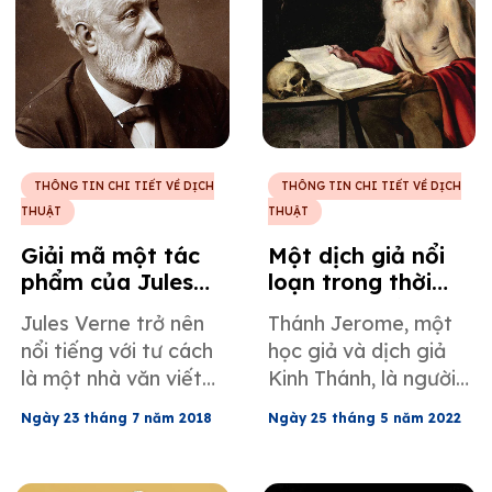
đầy thách thức đối
với bất kỳ dịch giả
chuyên nghiệp nào.
THÔNG TIN CHI TIẾT VỀ DỊCH
THÔNG TIN CHI TIẾT VỀ DỊCH
THUẬT
THUẬT
Giải mã một tác
Một dịch giả nổi
phẩm của Jules
loạn trong thời
Verne bị dịch sai
đại Kinh Thánh:
Jules Verne trở nên
Thánh Jerome, một
Thánh Jerome
nổi tiếng với tư cách
học giả và dịch giả
là một nhà văn viết
Kinh Thánh, là người
cho trẻ em, nhưng
đầu tiên áp dụng
Ngày 23 tháng 7 năm 2018
Ngày 25 tháng 5 năm 2022
điều này không đúng
khái niệm tương
khi các tác phẩm của
đương động vào tác
ông được xuất bản
phẩm của mình trong