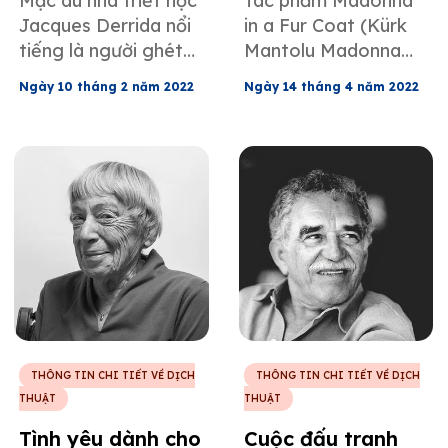
Mặc dù nhà triết học
Tác phẩm Madonna
Jacques Derrida nổi
in a Fur Coat (Kürk
tiếng là người ghét
Mantolu Madonna
khái niệm dịch thuật,
trong tiếng Thổ Nhĩ
Ngày 10 tháng 2 năm 2022
Ngày 14 tháng 4 năm 2022
ông cũng thừa nhận
Kỳ) của Sabahattin
những thách thức mà
Ali là một kiệt tác phi
nghề nghiệp thú vị
thường, đã thay đổi
nhưng đầy tính trí
vai trò giới tính và
tuệ này đặt ra và ca
điều chỉnh tình yêu
ngợi những người đã
cũng như sự xa lánh
thành công trong
theo những chuẩn
công việc này.
mực riêng của nó.
THÔNG TIN CHI TIẾT VỀ DỊCH
THÔNG TIN CHI TIẾT VỀ DỊCH
THUẬT
THUẬT
Tình yêu dành cho
Cuộc đấu tranh