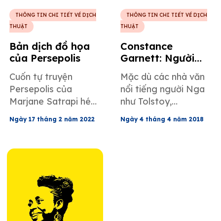
THÔNG TIN CHI TIẾT VỀ DỊCH
THÔNG TIN CHI TIẾT VỀ DỊCH
THUẬT
THUẬT
Bản dịch đồ họa
Constance
của Persepolis
Garnett: Người
tiên phong không
Cuốn tự truyện
Mặc dù các nhà văn
hoàn hảo của
Persepolis của
nổi tiếng người Nga
ngành dịch thuật
Marjane Satrapi hé
như Tolstoy,
Nga
lộ về tuổi thơ của bà
Dostoyevsky và
Ngày 17 tháng 2 năm 2022
Ngày 4 tháng 4 năm 2018
và bối cảnh đất nước
Chekhov đã tạo ra
thời bấy giờ, cùng với
ảnh hưởng chưa từng
những tác động về
có đối với văn học
văn hóa và văn học
thế giới, Constance
đối với thế giới sau
Garnett đã góp phần
này.
vào tầm ảnh hưởng
này thông qua các
bản dịch tác phẩm