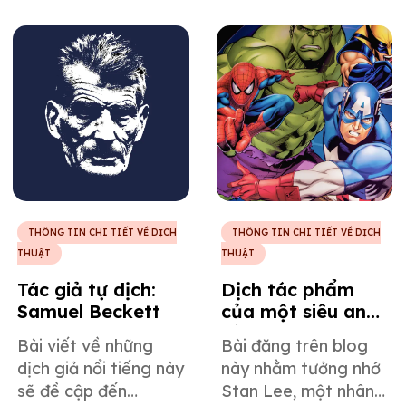
thuật, và một số tác
nhà văn và triết gia
phẩm của ông được
người Bồ Đào Nha
trình bày chi tiết
thế kỷ 20, cùng
trong bài viết này
những tác phẩm nổi
của Công ty Dịch
tiếng của ông đã ảnh
thuật tiếng Tây Ban
hưởng đến nhiều thế
Nha chuyên nghiệp
hệ kể từ khi được
MotaWord.
xuất bản.
THÔNG TIN CHI TIẾT VỀ DỊCH
THÔNG TIN CHI TIẾT VỀ DỊCH
THUẬT
THUẬT
Tác giả tự dịch:
Dịch tác phẩm
Samuel Beckett
của một siêu anh
hùng đời thực -
Bài viết về những
Bài đăng trên blog
Tưởng nhớ Stan
dịch giả nổi tiếng này
này nhằm tưởng nhớ
Lee
sẽ đề cập đến
Stan Lee, một nhân