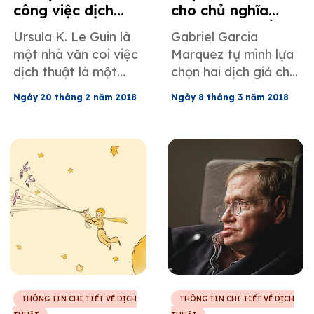
công việc dịch
cho chủ nghĩa
thuật - Ursula K.
hiện thực huyền
Ursula K. Le Guin là
Gabriel Garcia
Le Guin
ảo: Dịch tác phẩm
một nhà văn coi việc
Marquez tự mình lựa
của Gabriel
dịch thuật là một
chọn hai dịch giả cho
Garcia Marquez
hoạt động sáng tạo
tác phẩm của mình,
Ngày 20 tháng 2 năm 2018
Ngày 8 tháng 3 năm 2018
bên cạnh việc viết 21
Edith Grossman và
tiểu thuyết trong
Gregory Rabassa, và
suốt cuộc đời mình.
tạo điều kiện cho họ
tự do sáng tạo để
truyền tải linh hồn
tác phẩm sang tiếng
Anh.
THÔNG TIN CHI TIẾT VỀ DỊCH
THÔNG TIN CHI TIẾT VỀ DỊCH