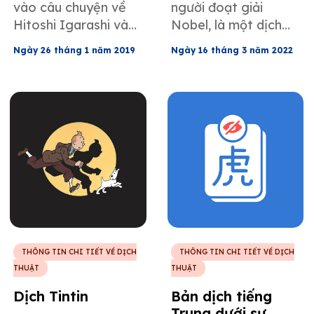
vào câu chuyện về
người đoạt giải
Hitoshi Igarashi
Hitoshi Igarashi và
Nobel, là một dịch
về bộ truyện
cái chết bi thảm của
giả người Hoa gốc
Những câu thơ
Ngày 26 tháng 1 năm 2019
Ngày 16 tháng 3 năm 2022
ông sau khi dịch
Pháp có tầm ảnh
của Satan
cuốn "Những câu thơ
hưởng lớn, và bài viết
của Satan" của
này sẽ đi sâu vào
Salman Rushdie.
cuộc đời ông như
một người yêu văn
chương và cần cù.
THÔNG TIN CHI TIẾT VỀ DỊCH
THÔNG TIN CHI TIẾT VỀ DỊCH
THUẬT
THUẬT
Dịch Tintin
Bản dịch tiếng
Trung dưới sự