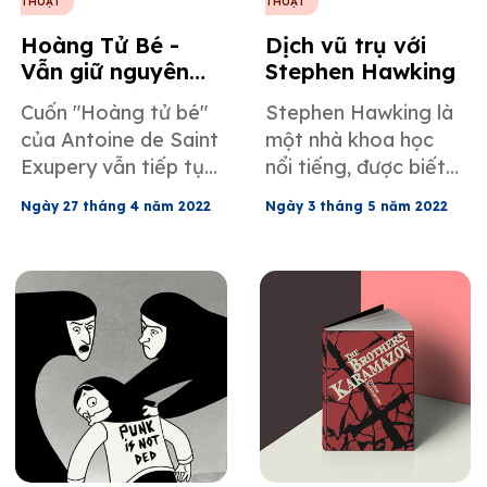
THUẬT
THUẬT
Hoàng Tử Bé -
Dịch vũ trụ với
Vẫn giữ nguyên
Stephen Hawking
nét độc đáo qua
Cuốn "Hoàng tử bé"
Stephen Hawking là
bản dịch
của Antoine de Saint
một nhà khoa học
Exupery vẫn tiếp tục
nổi tiếng, được biết
là một thách thức đối
đến nhiều nhất với
Ngày 27 tháng 4 năm 2022
Ngày 3 tháng 5 năm 2022
với các dịch giả
những khám phá về
thuộc mọi ngôn ngữ
hố đen và phần mềm
do văn phong ngắn
chuyển đổi giọng nói
gọn nhưng súc tích
độc đáo, về cơ bản là
và những hình vẽ
một hệ thống dịch
minh họa bổ trợ.
những gì ông muốn
nói.