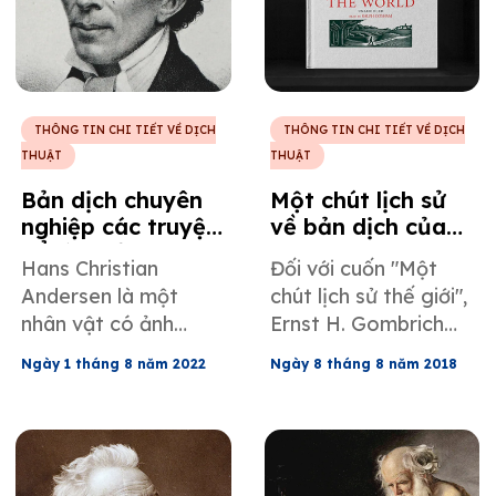
ngữ độc đáo đã góp
phần định hình cấu
trúc của tiếng Anh
như chúng ta biết
ngày nay.
THÔNG TIN CHI TIẾT VỀ DỊCH
THÔNG TIN CHI TIẾT VỀ DỊCH
THUẬT
THUẬT
Bản dịch chuyên
Một chút lịch sử
nghiệp các truyện
về bản dịch của
cổ tích của Hans
Ernst H. Gombrich
Hans Christian
Đối với cuốn "Một
Christian
Andersen là một
chút lịch sử thế giới",
Andersen
nhân vật có ảnh
Ernst H. Gombrich
hưởng lớn trong văn
không tin tưởng bất
Ngày 1 tháng 8 năm 2022
Ngày 8 tháng 8 năm 2018
học thiếu nhi và việc
kỳ ai có thể dịch tác
dịch tác phẩm của
phẩm bán chạy nhất
ông một cách
của mình sang tiếng
chuyên nghiệp chắc
Anh.
chắn là một nhiệm vụ