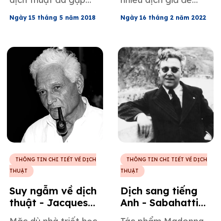
nhiều khó khăn trong
đảm bảo ý nghĩa tác
Ngày 15 tháng 5 năm 2018
Ngày 16 tháng 2 năm 2022
việc khẳng định vị
phẩm của ông được
thế của mình, đặc
truyền tải đến độc
biệt là trong dịch
giả mục tiêu, và cuốn
thuật Kinh Thánh, và
tiểu thuyết mới nhất
Julia Evelina Smith
của ông mang tên
xứng đáng được ca
Origin cũng không
ngợi về điều này với
phải là ngoại lệ.
công trình dịch thuật
Kinh Thánh của bà.
THÔNG TIN CHI TIẾT VỀ DỊCH
THÔNG TIN CHI TIẾT VỀ DỊCH
THUẬT
THUẬT
Suy ngẫm về dịch
Dịch sang tiếng
thuật - Jacques
Anh - Sabahattin
Derrida
Ali