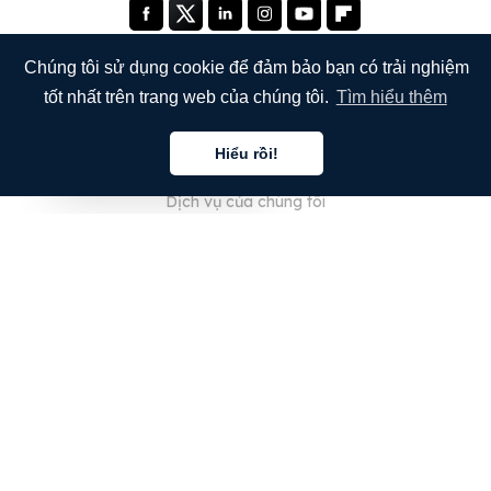
Chúng tôi sử dụng cookie để đảm bảo bạn có trải nghiệm
tốt nhất trên trang web của chúng tôi.
Tìm hiểu thêm
CÔNG TY
Hiểu rồi!
Giới thiệu về chúng tôi
Tiếng việt
Dịch vụ của chúng tôi
Blog
Câu hỏi thường gặp
Đội ngũ của chúng tôi
Nghề nghiệp
Pháp lý
Liên hệ