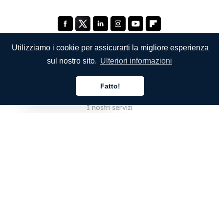
Utilizziamo i cookie per assicurarti la migliore esperienza
sul nostro sito.
Ulteriori informazioni
SOCIETÀ
Fatto!
Chi siamo
Italiano
I nostri servizi
Blog
Domande frequenti
Il nostro team
Opportunità di lavoro
Note legali
Contattaci