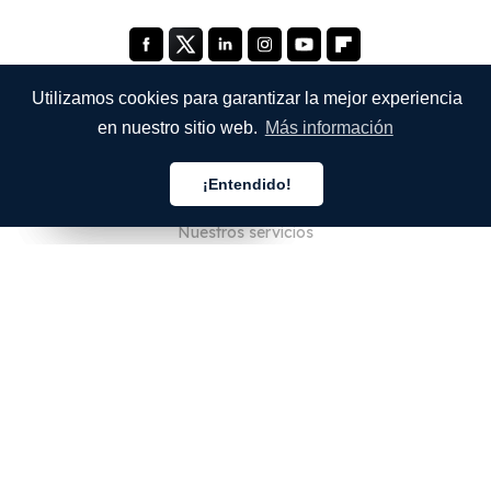
Utilizamos cookies para garantizar la mejor experiencia
en nuestro sitio web.
Más información
EMPRESA
¡Entendido!
Quiénes somos
Español
Español
Español
Nuestros servicios
Blog
Preguntas frecuentes
Nuestro equipo
Empleo
Legal
Póngase en contacto con nosotros