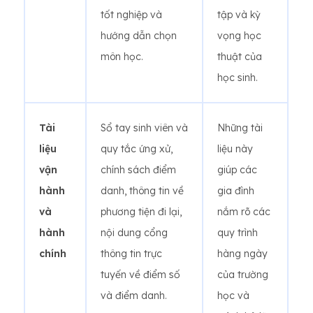
tốt nghiệp và
tập và kỳ
hướng dẫn chọn
vọng học
môn học.
thuật của
học sinh.
Tài
Sổ tay sinh viên và
Những tài
liệu
quy tắc ứng xử,
liệu này
vận
chính sách điểm
giúp các
hành
danh, thông tin về
gia đình
và
phương tiện đi lại,
nắm rõ các
hành
nội dung cổng
quy trình
chính
thông tin trực
hàng ngày
tuyến về điểm số
của trường
và điểm danh.
học và