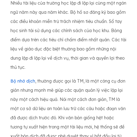
Nhiều tài liệu của trường học lặp đi lặp lại cùng một ngôn
ngữ năm này qua năm khác. Bộ hồ sơ đăng ký bao gồm
các điều khoản miễn trừ trách nhiệm tiêu chuẩn. Sổ tay
học sinh tái sử dụng các chính sách của học khu. Bảng
điểm dựa trên các tiêu chí chấm điểm nhất quán. Các tài
liệu về giáo dục đặc biệt thường bao gồm những nội
dung lặp đi lặp lại về dịch vụ, thời gian và quyền lợi theo
thủ tục.
Bộ nhớ dịch
, thường được gọi là TM, là một công cụ đơn
giản nhưng mạnh mẽ giúp các quận quản lý việc lặp lại
này một cách hiệu quả. Nói một cách đơn giản, TM là
một cơ sở dữ liệu an toàn lưu trữ các câu hoặc đoạn văn
đã được dịch trước đó. Khi văn bản giống hệt hoặc
tương tự xuất hiện trong một tài liệu mới, hệ thống sẽ đề
xuất bản dịch đã được phê duyệt thay vì bắt đầu lại từ