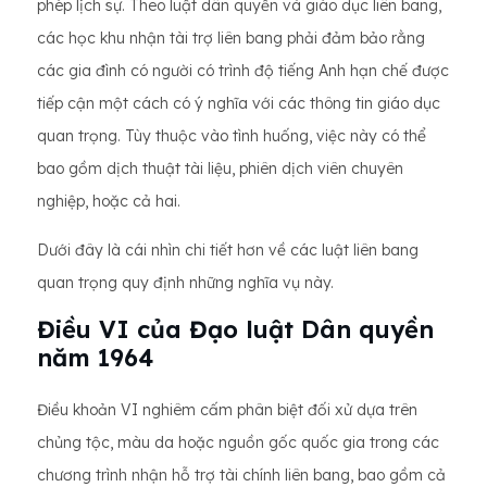
phép lịch sự. Theo luật dân quyền và giáo dục liên bang,
các học khu nhận tài trợ liên bang phải đảm bảo rằng
các gia đình có người có trình độ tiếng Anh hạn chế được
tiếp cận một cách có ý nghĩa với các thông tin giáo dục
quan trọng. Tùy thuộc vào tình huống, việc này có thể
bao gồm dịch thuật tài liệu, phiên dịch viên chuyên
nghiệp, hoặc cả hai.
Dưới đây là cái nhìn chi tiết hơn về các luật liên bang
quan trọng quy định những nghĩa vụ này.
Điều VI của Đạo luật Dân quyền
năm 1964
Điều khoản VI nghiêm cấm phân biệt đối xử dựa trên
chủng tộc, màu da hoặc nguồn gốc quốc gia trong các
chương trình nhận hỗ trợ tài chính liên bang, bao gồm cả