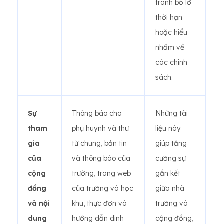
tránh bỏ lỡ
thời hạn
hoặc hiểu
nhầm về
các chính
sách.
Sự
Thông báo cho
Những tài
tham
phụ huynh và thư
liệu này
gia
từ chung, bản tin
giúp tăng
của
và thông báo của
cường sự
cộng
trường, trang web
gắn kết
đồng
của trường và học
giữa nhà
và nội
khu, thực đơn và
trường và
dung
hướng dẫn dinh
cộng đồng,