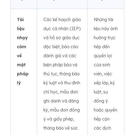
Tài
Các kế hoạch giáo
Những tài
liệu
dục cá nhân (IEP)
liệu này ảnh
nhạy
và hồ sơ giáo dục
hưởng trực
cảm
đặc biệt, báo cáo
tiếp đến
về
đánh giá và các
quyền lợi
mặt
biện pháp bảo vệ
của sinh
pháp
thủ tục, thông báo
viên, việc
lý
kỷ luật và thư đình
xếp lớp, kỷ
chỉ học, mẫu đơn
luật, sự
ghi danh và đăng
đồng ý
ký, mẫu đơn đồng
hoặc quyền
ý và giấy phép,
tiếp cận
thông báo về sức
các dịch