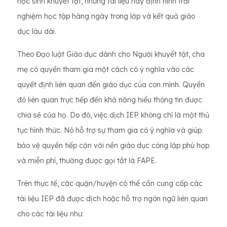
học sinh khuyết tật, những tài liệu này định hình trải
nghiệm học tập hàng ngày trong lớp và kết quả giáo
dục lâu dài.
Theo Đạo luật Giáo dục dành cho Người khuyết tật, cha
mẹ có quyền tham gia một cách có ý nghĩa vào các
quyết định liên quan đến giáo dục của con mình. Quyền
đó liên quan trực tiếp đến khả năng hiểu thông tin được
chia sẻ của họ. Do đó, việc dịch IEP không chỉ là một thủ
tục hình thức. Nó hỗ trợ sự tham gia có ý nghĩa và giúp
bảo vệ quyền tiếp cận với nền giáo dục công lập phù hợp
và miễn phí, thường được gọi tắt là FAPE.
Trên thực tế, các quận/huyện có thể cần cung cấp các
tài liệu IEP đã được dịch hoặc hỗ trợ ngôn ngữ liên quan
cho các tài liệu như: