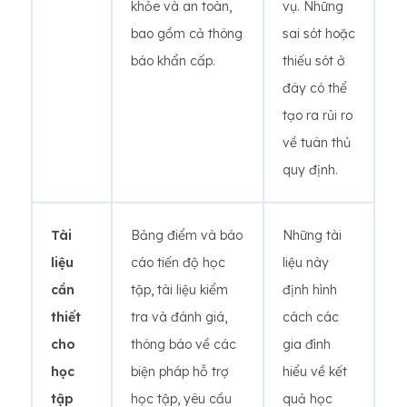
khỏe và an toàn,
vụ. Những
bao gồm cả thông
sai sót hoặc
báo khẩn cấp.
thiếu sót ở
đây có thể
tạo ra rủi ro
về tuân thủ
quy định.
Tài
Bảng điểm và báo
Những tài
liệu
cáo tiến độ học
liệu này
cần
tập, tài liệu kiểm
định hình
thiết
tra và đánh giá,
cách các
cho
thông báo về các
gia đình
học
biện pháp hỗ trợ
hiểu về kết
tập
học tập, yêu cầu
quả học