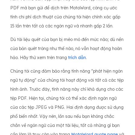
PDF mà bạn gửi để dịch trên MotaWord, công cụ ước
tính chi phí dịch thuật của chúng tôi hiện chính xác gấp
15 lần trên tất cả các ngôn ngữ và nhanh gấp 2 lần.
Dù tài liệu quét của bạn bị méo mó đến mức nào; dù nền
của bản quét trông như thế nào, nó vẫn hoạt động hoàn
hảo. Hãy thử xem trên trang
trích dẫn
.
Chúng tôi cũng đảm bảo rằng tính năng "phát hiện ngôn
ngữ tự động" của chúng tôi hoạt động với tất cả các tệp
hình ảnh. Trước đây, tính năng này chỉ khả dụng cho các
tệp PDF. Hiện tại, chúng tôi có thể xác định ngôn ngữ
của các tệp JPEG và PNG. Hai định dạng được sử dụng
phổ biến nhất. Vậy nên, lần sau nếu bạn không chắc
chắn về ngôn ngữ của một tài liệu, tất cả những gì bạn
cần làm là truy cập vào trang
MotaWord quote page
và