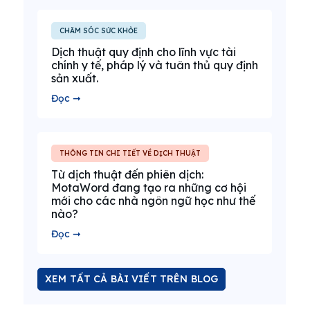
CHĂM SÓC SỨC KHỎE
Dịch thuật quy định cho lĩnh vực tài
chính y tế, pháp lý và tuân thủ quy định
sản xuất.
Đọc ➞
THÔNG TIN CHI TIẾT VỀ DỊCH THUẬT
Từ dịch thuật đến phiên dịch:
MotaWord đang tạo ra những cơ hội
mới cho các nhà ngôn ngữ học như thế
nào?
Đọc ➞
XEM TẤT CẢ BÀI VIẾT TRÊN BLOG