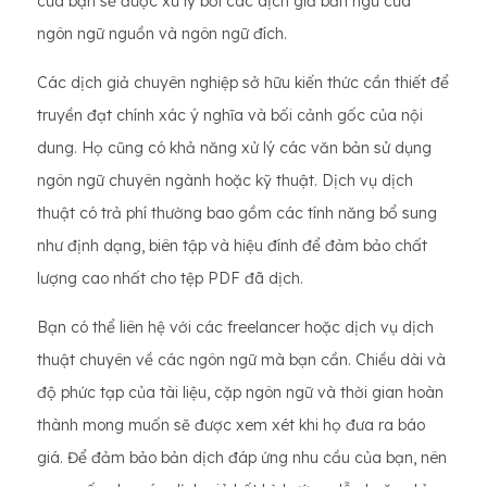
của bạn sẽ được xử lý bởi các dịch giả bản ngữ của
ngôn ngữ nguồn và ngôn ngữ đích.
Các dịch giả chuyên nghiệp sở hữu kiến thức cần thiết để
truyền đạt chính xác ý nghĩa và bối cảnh gốc của nội
dung. Họ cũng có khả năng xử lý các văn bản sử dụng
ngôn ngữ chuyên ngành hoặc kỹ thuật. Dịch vụ dịch
thuật có trả phí thường bao gồm các tính năng bổ sung
như định dạng, biên tập và hiệu đính để đảm bảo chất
lượng cao nhất cho tệp PDF đã dịch.
Bạn có thể liên hệ với các freelancer hoặc dịch vụ dịch
thuật chuyên về các ngôn ngữ mà bạn cần. Chiều dài và
độ phức tạp của tài liệu, cặp ngôn ngữ và thời gian hoàn
thành mong muốn sẽ được xem xét khi họ đưa ra báo
giá. Để đảm bảo bản dịch đáp ứng nhu cầu của bạn, nên