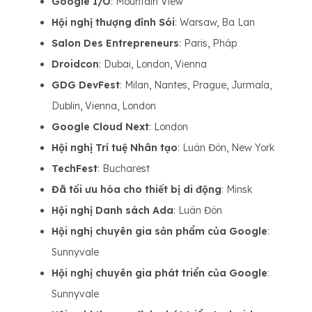
Google I/O
: Mountain View
Hội nghị thượng đỉnh Sói
: Warsaw, Ba Lan
Salon Des Entrepreneurs
: Paris, Pháp
Droidcon
: Dubai, London, Vienna
GDG DevFest
: Milan, Nantes, Prague, Jurmala,
Dublin, Vienna, London
Google Cloud Next
: London
Hội nghị Trí tuệ Nhân tạo
: Luân Đôn, New York
TechFest
: Bucharest
Đã tối ưu hóa cho thiết bị di động
: Minsk
Hội nghị Danh sách Ada
: Luân Đôn
Hội nghị chuyên gia sản phẩm của Google
:
Sunnyvale
Hội nghị chuyên gia phát triển của Google
:
Sunnyvale