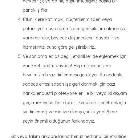
herkes? ;)) ya da hiç düşünmediğiniz başka bir
parlak iş fikri.
Etkinliklere katılmak, müşterilerimizden veya
potansiyel müşterilerimizden geri bildirim almamıza
yardımcı olur, böylece düşüncelerini duyabilir ve
hizmetimizi buna göre geliştirebiliriz..
Ve son ama en az değil, etkinlikler de eğlenmek için
var. Evet, doğru duydun! Hepimiz insanız ve
beynimizin biraz dinlenmesi gerekiyor. Bu nedenle,
sadece ertesi sabah işe geri dönmek için bazı
harika endüstri profesyonelleri ile bir veya iki akşam
geçirmek iyi bir fikir olabilir., kendimizi ilerletmek için
iyi dinlenmiş ve motive olmuş çünkü yaptığımız
şeyin önemli olduğunun farkındayız.
Siz veya takım arkadaşlarınız henüz herhangi bir etkinliğe