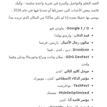
الجيد التعلم والتواصل والمرح في تجربة واحدة سلسة - وإليك
قائمة ببعض الأحداث التي حضرناها أو تحدثنا فيها في عام 2018 ،
يوصى بها جميعًا بشدة إذا لم تكن متأكدًا من المكان الذي تريده يبدأ:
Google I / O
: ماونتن فيو
قمة الذئاب
: وارسو بولندا
صالون رجال الأعمال
: باريس، فرنسا
Droidcon
: دبي ، لندن ، فيينا
GDG DevFest
: ميلان ونانت وبراغ وجورمالا ودبلن وفيينا
ولندن
جوجل كلاود التالي
: لندن
مؤتمر الذكاء الاصطناعي
: لندن ، نيويورك
TechFest
: بوخارست
MobileOptimized
: مينسك
مؤتمر قائمة آدا
: لندن