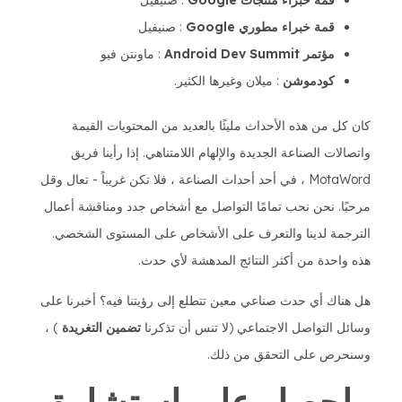
قمة خبراء منتجات Google
: صنيفيل
قمة خبراء مطوري Google
: صنيفيل
مؤتمر Android Dev Summit
: ماونتن فيو
كودموشن
: ميلان وغيرها الكثير.
كان كل من هذه الأحداث مليئًا بالعديد من المحتويات القيمة
واتصالات الصناعة الجديدة والإلهام اللامتناهي. إذا رأينا فريق
MotaWord ، في أحد أحداث الصناعة ، فلا تكن غريباً - تعال وقل
مرحبًا. نحن نحب تمامًا التواصل مع أشخاص جدد ومناقشة أعمال
الترجمة لدينا والتعرف على الأشخاص على المستوى الشخصي.
هذه واحدة من أكثر النتائج المدهشة لأي حدث.
هل هناك أي حدث صناعي معين تتطلع إلى رؤيتنا فيه؟ أخبرنا على
وسائل التواصل الاجتماعي (لا تنس أن تذكرنا
تضمين التغريدة
) ،
وسنحرص على التحقق من ذلك.