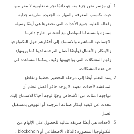
أي مؤتمر نحن جزء منه هو دائمًا تجربة تعليمية لا مفر منها
حيث نكتسب المعرفة والمهارات الجديدة بطريقة جذابة
وفعالة للغاية. جميع الأحداث التي نحضرها هي أيضًا وسيلة
ممتازة بالنسبة لنا للتواصل مع أشخاص خارج دائرتنا
الاجتماعية المباشرة والاستماع إلى أفكارهم حول التكنولوجيا
والابتكار والأعمال (وأيضًا أعمال الترجمة لدينا كما يرونها)
وفهم المشكلات التي يواجهونها وكيف يمكننا المساعدة في
حل هذه المشكلات.
يمتد التعلم أيضًا إلى مرحلة التحضير لخطبنا ومقاطع
المناقشة لأحداث معينة. لا يوجد حافز أفضل لتعلم أن
مواجهة المئات من الأشخاص وجهًا لوجه أحيانًا للاستماع إليك
تتحدث عن كيفية ابتكار صناعة الترجمة أو النهوض بمستقبل
العمل.
الأحداث هي أيضًا طريقة مثالية للحصول على الإلهام من
التكنولوجيا المتطورة (الذكاء الاصطناعي أو blockchain ،