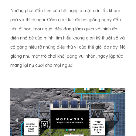
Những phút đầu tiên của hội nghị là một cơn lốc khám
phá và thích nghi. Cảm giác lúc đó hơi giống ngày đầu
tiên đi học, mọi người đều đang làm quen với hình đại
diện nhỏ bé của mình, tìm hiểu không gian kỹ thuật số và
cố gắng hiểu rõ những điều thú vị của thế giới ảo này. Nó
giống như một trò chơi khởi động vui nhộn, ngay lập tức
mang lại nụ cười cho mọi người.