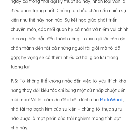
ngay cả trong thời đại kỹ thuật số này, nhân loại vẫn là
điều quan trọng nhất. Chúng ta chắc chắn cần nhiều sự
kiện như thế này hơn nữa. Sự kết hợp giữa phát triển
chuyên môn, các mối quan hệ cá nhân và niềm vui chính
là công thức dẫn đến thành công. Tôi xin gửi lời cảm ơn
chân thành đến tất cả những người tài giỏi mà tôi đã
gặp; hy vọng sẽ có thêm nhiều cơ hội giao lưu trong
tương lai!
P.S:
Tôi không thể không nhắc đến việc tôi yêu thích khả
năng thay đổi kiểu tóc chỉ bằng một cú nhấp chuột đến
mức nào! Và lời cảm ơn đặc biệt dành cho
MotaWord
,
nhà tài trợ bạch kim của sự kiện – chúng tôi thực sự tự
hào được là một phần của trải nghiệm mang tính đột
phá này.