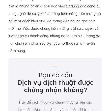
biệt là những phiên đi sâu vào việc sử dụng các công cụ
công nghệ để xử lý khách hàng tiềm năng trên mạng xã
hội một cách hiệu quả, đã mang đến những góc nhìn
mới mẻ. Việc được chứng kiến ​​những luật sư chuyên về
luật nhập cư thành công, những người am hiểu mạng xã
hội, chia sẻ những hiểu biết của họ thực sự rất truyền
cảm hứng.
Bạn có cần
Dịch vụ dịch thuật được
chứng nhận không?
Hãy để dịch thuật và chứng thực tài liệu của
bạn bởi một dịch giả chuyên nghiệp chỉ trong