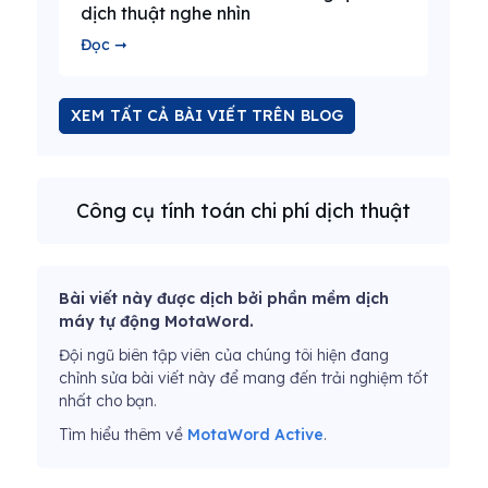
dịch thuật nghe nhìn
Đọc ➞
XEM TẤT CẢ BÀI VIẾT TRÊN BLOG
Công cụ tính toán chi phí dịch thuật
Bài viết này được dịch bởi phần mềm dịch
máy tự động MotaWord.
Đội ngũ biên tập viên của chúng tôi hiện đang
chỉnh sửa bài viết này để mang đến trải nghiệm tốt
nhất cho bạn.
Tìm hiểu thêm về
MotaWord Active
.