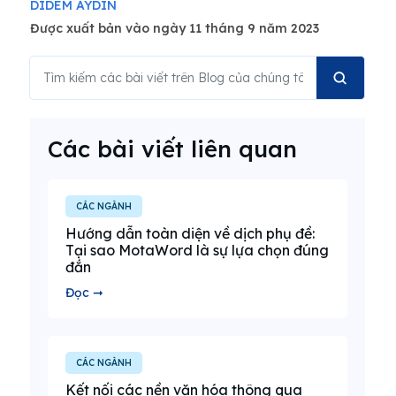
DIDEM AYDIN
Được xuất bản vào ngày 11 tháng 9 năm 2023
Các bài viết liên quan
CÁC NGÀNH
Hướng dẫn toàn diện về dịch phụ đề:
Tại sao MotaWord là sự lựa chọn đúng
đắn
Đọc ➞
CÁC NGÀNH
Kết nối các nền văn hóa thông qua