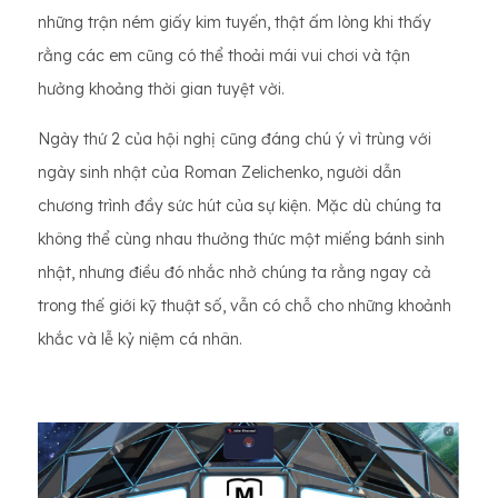
những trận ném giấy kim tuyến, thật ấm lòng khi thấy
rằng các em cũng có thể thoải mái vui chơi và tận
hưởng khoảng thời gian tuyệt vời.
Ngày thứ 2 của hội nghị cũng đáng chú ý vì trùng với
ngày sinh nhật của Roman Zelichenko, người dẫn
chương trình đầy sức hút của sự kiện. Mặc dù chúng ta
không thể cùng nhau thưởng thức một miếng bánh sinh
nhật, nhưng điều đó nhắc nhở chúng ta rằng ngay cả
trong thế giới kỹ thuật số, vẫn có chỗ cho những khoảnh
khắc và lễ kỷ niệm cá nhân.