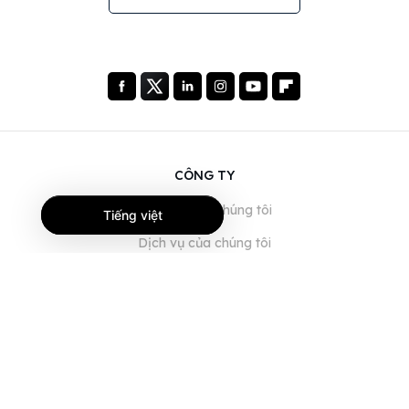
CÔNG TY
Giới thiệu về chúng tôi
Tiếng việt
Dịch vụ của chúng tôi
Blog
Câu hỏi thường gặp
Đội ngũ của chúng tôi
Nghề nghiệp
Pháp lý