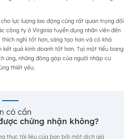
cho lực lượng lao động cũng rất quan trọng đối
c công ty ở Virginia tuyển dụng nhân viên đến
thích nghi tốt hơn, sáng tạo hơn và có khả
n kết quả kinh doanh tốt hơn. Tại một tiểu bang
ích ứng, những đóng góp của người nhập cư
ng thiết yếu.
n có cần
 được chứng nhận không?
g thực tài liệu của bạn bởi một dịch giả