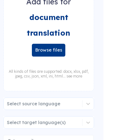
Add files for
document
translation
Browse files
All kinds of files are supported: docx, xlsx, pdf,
jpeg, csv, json, xml, ini, html... see more
Select source language
Select target language(s)