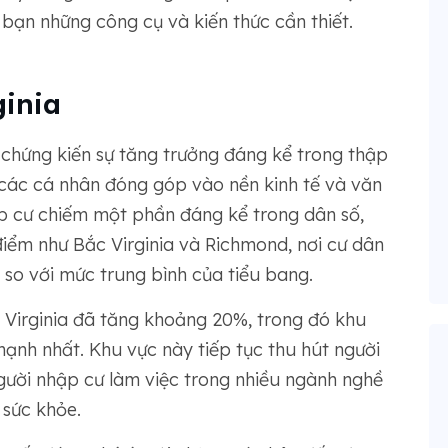
bạn những công cụ và kiến ​​thức cần thiết.
ginia
chứng kiến ​​sự tăng trưởng đáng kể trong thập
các cá nhân đóng góp vào nền kinh tế và văn
ập cư chiếm một phần đáng kể trong dân số,
 điểm như Bắc Virginia và Richmond, nơi cư dân
n so với mức trung bình của tiểu bang.
 Virginia đã tăng khoảng 20%, trong đó khu
mạnh nhất. Khu vực này tiếp tục thu hút người
người nhập cư làm việc trong nhiều ngành nghề
sức khỏe.