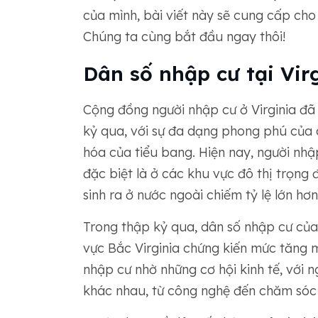
của mình, bài viết này sẽ cung cấp cho 
Chúng ta cùng bắt đầu ngay thôi!
Dân số nhập cư tại Vir
Cộng đồng người nhập cư ở Virginia đã 
kỷ qua, với sự đa dạng phong phú của 
hóa của tiểu bang. Hiện nay, người nh
đặc biệt là ở các khu vực đô thị trọng
sinh ra ở nước ngoài chiếm tỷ lệ lớn hơ
Trong thập kỷ qua, dân số nhập cư của
vực Bắc Virginia chứng kiến ​​mức tăng 
nhập cư nhờ những cơ hội kinh tế, với 
khác nhau, từ công nghệ đến chăm sóc 