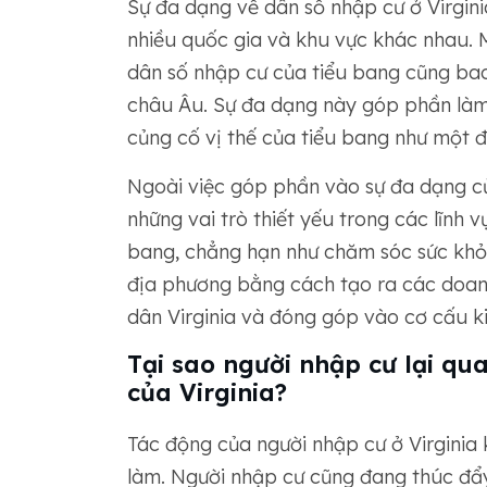
Sự đa dạng về dân số nhập cư ở Virgini
nhiều quốc gia và khu vực khác nhau. 
dân số nhập cư của tiểu bang cũng ba
châu Âu. Sự đa dạng này góp phần làm 
củng cố vị thế của tiểu bang như một đ
Ngoài việc góp phần vào sự đa dạng củ
những vai trò thiết yếu trong các lĩnh v
bang, chẳng hạn như chăm sóc sức khỏe
địa phương bằng cách tạo ra các doanh
dân Virginia và đóng góp vào cơ cấu ki
Tại sao người nhập cư lại qua
của Virginia?
Tác động của người nhập cư ở Virginia kh
làm. Người nhập cư cũng đang thúc đẩy 