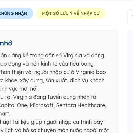
 CHỨNG NHẬN
MỘT SỐ LƯU Ý VỀ NHẬP CƯ
 nhớ
n đáng kể trong dân số Virginia và đóng
ao động và nền kinh tế của tiểu bang.
hân thiện với người nhập cư ở Virginia bao
 khỏe, xây dựng, sản xuất, dịch vụ khách
lĩnh vực mới nổi.
 tại Virginia đang tuyển dụng nhân tài
ital One, Microsoft, Sentara Healthcare,
art.
uật tài liệu giúp người nhập cư trình bày
 lý lịch và hồ sơ chuyên môn nước ngoài một