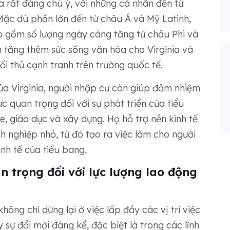
a rất đáng chú ý, với những cá nhân đến từ
Mặc dù phần lớn đến từ châu Á và Mỹ Latinh,
o gồm số lượng ngày càng tăng từ châu Phi và
tăng thêm sức sống văn hóa cho Virginia và
ối thủ cạnh tranh trên trường quốc tế.
a Virginia, người nhập cư còn giúp đảm nhiệm
ực quan trọng đối với sự phát triển của tiểu
, giáo dục và xây dựng. Họ hỗ trợ nền kinh tế
 nghiệp nhỏ, từ đó tạo ra việc làm cho người
nh tế của tiểu bang.
n trọng đối với lực lượng lao động
ông chỉ dừng lại ở việc lấp đầy các vị trí việc
sự đổi mới đáng kể, đặc biệt là trong các lĩnh