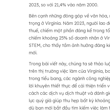
2023, so với 21,4% vào năm 2000.
Bên cạnh những đóng góp về văn hóa, n
trọng ở Virginia. Năm 2023, người lao 
thuế, chiếm một phần đáng kể trong tổ
chiếm khoảng 25% số doanh nhân ở Virgi
STEM, cho thấy tầm ảnh hưởng đáng kể c
mới.
Trong bài viết này, chúng ta sẽ thảo l
trên thị trường việc làm của Virginia, 
trong tiểu bang, các ngành công nghiệ
lời khuyên thiết thực để cải thiện triể
cách các dịch vụ dịch thuật và đánh g
lực quý giá giúp thu hẹp bất kỳ khoảng
dù bạn mới bắt đầu tìm kiếm việc làm 