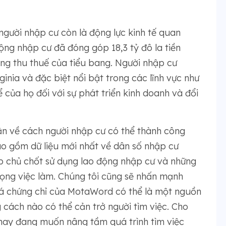
gười nhập cư còn là động lực kinh tế quan
động nhập cư đã đóng góp 18,3 tỷ đô la tiền
ng thu thuế của tiểu bang. Người nhập cư
nia và đặc biệt nổi bật trong các lĩnh vực như
ủa họ đối với sự phát triển kinh doanh và đổi
uận về cách người nhập cư có thể thành công
bao gồm dữ liệu mới nhất về dân số nhập cư
p chủ chốt sử dụng lao động nhập cư và những
n vọng việc làm. Chúng tôi cũng sẽ nhấn mạnh
iá chứng chỉ của MotaWord có thể là một nguồn
 cách nào có thể cản trở người tìm việc. Cho
hay đang muốn nâng tầm quá trình tìm việc