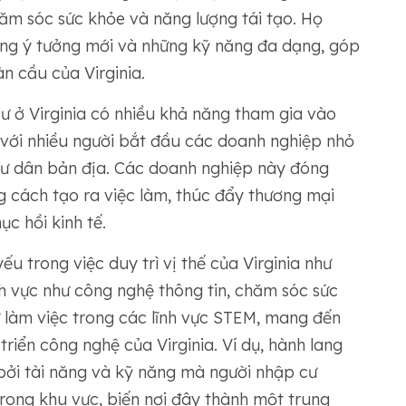
ăm sóc sức khỏe và năng lượng tái tạo. Họ
ng ý tưởng mới và những kỹ năng đa dạng, góp
n cầu của Virginia.
ư ở Virginia có nhiều khả năng tham gia vào
 với nhiều người bắt đầu các doanh nghiệp nhỏ
cư dân bản địa. Các doanh nghiệp này đóng
g cách tạo ra việc làm, thúc đẩy thương mại
c hồi kinh tế.
ếu trong việc duy trì vị thế của Virginia như
h vực như công nghệ thông tin, chăm sóc sức
 làm việc trong các lĩnh vực STEM, mang đến
riển công nghệ của Virginia. Ví dụ, hành lang
bởi tài năng và kỹ năng mà người nhập cư
ong khu vực, biến nơi đây thành một trung