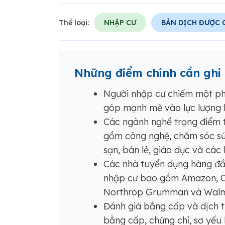
Thể loại:
NHẬP CƯ
BẢN DỊCH ĐƯỢC
Những điểm chính cần ghi
Người nhập cư chiếm một phầ
góp mạnh mẽ vào lực lượng l
Các ngành nghề trọng điểm t
gồm công nghệ, chăm sóc sức
sạn, bán lẻ, giáo dục và các 
Các nhà tuyển dụng hàng đầu
nhập cư bao gồm Amazon, Cap
Northrop Grumman và Walm
Đánh giá bằng cấp và dịch th
bằng cấp, chứng chỉ, sơ yếu