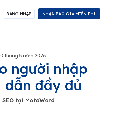
ĐĂNG NHẬP
NHẬN BÁO GIÁ MIỄN PHÍ
20 tháng 5 năm 2026
ho người nhập
g dẫn đầy đủ
ia SEO tại MotaWord