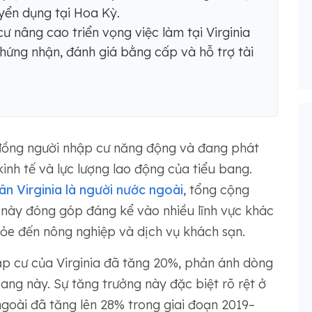
yển dụng tại Hoa Kỳ.
 nâng cao triển vọng việc làm tại Virginia
hứng nhận, đánh giá bằng cấp và hỗ trợ tài
g đồng người nhập cư năng động và đang phát
kinh tế và lực lượng lao động của tiểu bang.
ân Virginia là người nước ngoài
, tổng cộng
 này đóng góp đáng kể vào nhiều lĩnh vực khác
ỏe đến nông nghiệp và dịch vụ khách sạn.
p cư của Virginia đã tăng 20%, phản ánh dòng
bang này. Sự tăng trưởng này đặc biệt rõ rệt ở
 ngoài đã tăng lên 28% trong giai đoạn 2019–