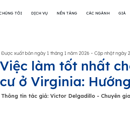
 CHÚNG TÔI
DỊCH VỤ
NỀN TẢNG
CÁC NGÀNH
GIÁ
-
Được xuất bản ngày 1 tháng 1 năm 2026
Cập nhật ngày 
Việc làm tốt nhất c
cư ở Virginia: Hướn
Thông tin tác giả: Victor Delgadillo - Chuyên g