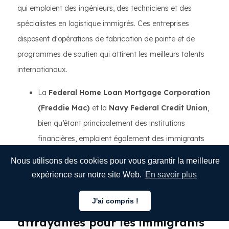
qui emploient des ingénieurs, des techniciens et des
spécialistes en logistique immigrés. Ces entreprises
disposent d'opérations de fabrication de pointe et de
programmes de soutien qui attirent les meilleurs talents
internationaux.
La
Federal Home Loan Mortgage Corporation
(Freddie Mac)
et la
Navy Federal Credit Union
,
bien qu’étant principalement des institutions
financières, emploient également des immigrants
dans des rôles liés à la technologie, aux données et
Nous utilisons des cookies pour vous garantir la meilleure
aux opérations qui chevauchent l’écosystème
expérience sur notre site Web.
En savoir plus
logistique et de défense de la Virginie.
J'ai compris !
Qu'est-ce qui rend ces entreprises
Français
attrayantes pour les immigrants