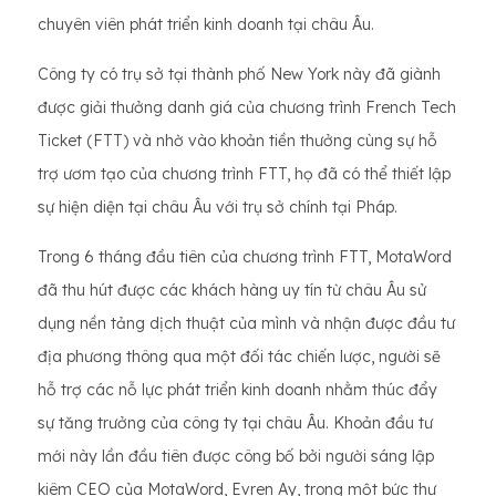
chuyên viên phát triển kinh doanh tại châu Âu.
Công ty có trụ sở tại thành phố New York này đã giành
được giải thưởng danh giá của chương trình French Tech
Ticket (FTT) và nhờ vào khoản tiền thưởng cùng sự hỗ
trợ ươm tạo của chương trình FTT, họ đã có thể thiết lập
sự hiện diện tại châu Âu với trụ sở chính tại Pháp.
Trong 6 tháng đầu tiên của chương trình FTT, MotaWord
đã thu hút được các khách hàng uy tín từ châu Âu sử
dụng nền tảng dịch thuật của mình và nhận được đầu tư
địa phương thông qua một đối tác chiến lược, người sẽ
hỗ trợ các nỗ lực phát triển kinh doanh nhằm thúc đẩy
sự tăng trưởng của công ty tại châu Âu. Khoản đầu tư
mới này lần đầu tiên được công bố bởi người sáng lập
kiêm CEO của MotaWord, Evren Ay, trong một bức thư