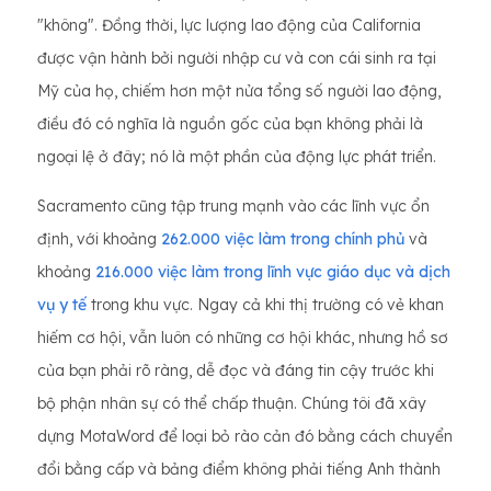
"không". Đồng thời, lực lượng lao động của California
được vận hành bởi người nhập cư và con cái sinh ra tại
Mỹ của họ, chiếm hơn một nửa tổng số người lao động,
điều đó có nghĩa là nguồn gốc của bạn không phải là
ngoại lệ ở đây; nó là một phần của động lực phát triển.
Sacramento cũng tập trung mạnh vào các lĩnh vực ổn
định, với khoảng
262.000 việc làm trong chính phủ
và
khoảng
216.000 việc làm trong lĩnh vực giáo dục và dịch
vụ y tế
trong khu vực. Ngay cả khi thị trường có vẻ khan
hiếm cơ hội, vẫn luôn có những cơ hội khác, nhưng hồ sơ
của bạn phải rõ ràng, dễ đọc và đáng tin cậy trước khi
bộ phận nhân sự có thể chấp thuận. Chúng tôi đã xây
dựng MotaWord để loại bỏ rào cản đó bằng cách chuyển
đổi bằng cấp và bảng điểm không phải tiếng Anh thành