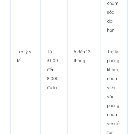
chăm
sóc
dài
hạn
Trợ lý y
Từ
6 đến 12
Trợ lý
tế
3.000
tháng
phòng
đến
khám,
8.000
nhân
đô la
viên
văn
phòng,
nhân
viên lễ
tân