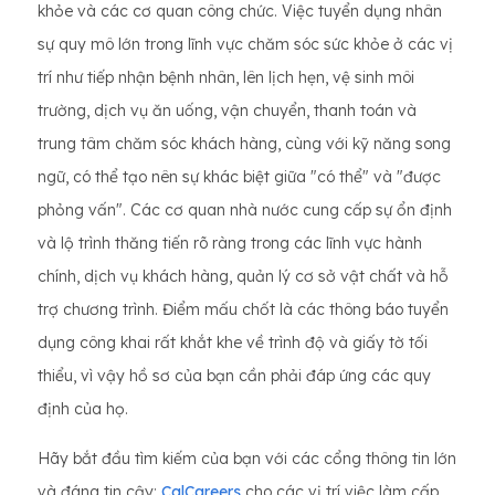
khỏe và các cơ quan công chức. Việc tuyển dụng nhân
sự quy mô lớn trong lĩnh vực chăm sóc sức khỏe ở các vị
trí như tiếp nhận bệnh nhân, lên lịch hẹn, vệ sinh môi
trường, dịch vụ ăn uống, vận chuyển, thanh toán và
trung tâm chăm sóc khách hàng, cùng với kỹ năng song
ngữ, có thể tạo nên sự khác biệt giữa "có thể" và "được
phỏng vấn". Các cơ quan nhà nước cung cấp sự ổn định
và lộ trình thăng tiến rõ ràng trong các lĩnh vực hành
chính, dịch vụ khách hàng, quản lý cơ sở vật chất và hỗ
trợ chương trình. Điểm mấu chốt là các thông báo tuyển
dụng công khai rất khắt khe về trình độ và giấy tờ tối
thiểu, vì vậy hồ sơ của bạn cần phải đáp ứng các quy
định của họ.
Hãy bắt đầu tìm kiếm của bạn với các cổng thông tin lớn
và đáng tin cậy:
CalCareers
cho các vị trí việc làm cấp