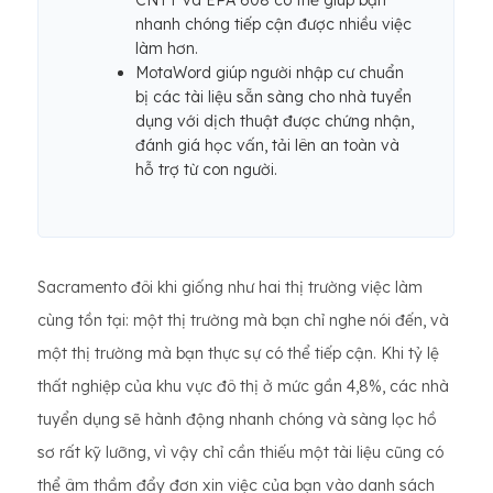
CNTT và EPA 608 có thể giúp bạn
nhanh chóng tiếp cận được nhiều việc
làm hơn.
MotaWord giúp người nhập cư chuẩn
bị các tài liệu sẵn sàng cho nhà tuyển
dụng với dịch thuật được chứng nhận,
đánh giá học vấn, tải lên an toàn và
hỗ trợ từ con người.
Sacramento đôi khi giống như hai thị trường việc làm
cùng tồn tại: một thị trường mà bạn chỉ nghe nói đến, và
một thị trường mà bạn thực sự có thể tiếp cận. Khi tỷ lệ
thất nghiệp của khu vực đô thị ở mức gần 4,8%, các nhà
tuyển dụng sẽ hành động nhanh chóng và sàng lọc hồ
sơ rất kỹ lưỡng, vì vậy chỉ cần thiếu một tài liệu cũng có
thể âm thầm đẩy đơn xin việc của bạn vào danh sách