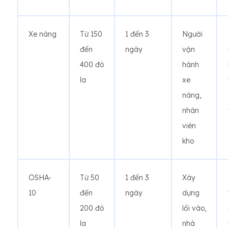
Xe nâng
Từ 150
1 đến 3
Người
đến
ngày
vận
400 đô
hành
la
xe
nâng,
nhân
viên
kho
OSHA-
Từ 50
1 đến 3
Xây
10
đến
ngày
dựng
200 đô
lối vào,
la
nhà