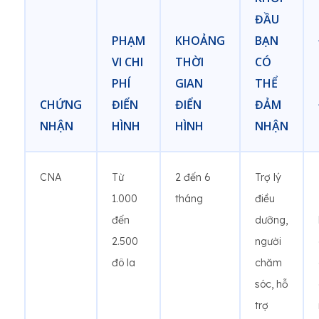
ĐẦU
PHẠM
KHOẢNG
BẠN
VI CHI
THỜI
CÓ
PHÍ
GIAN
THỂ
CHỨNG
ĐIỂN
ĐIỂN
ĐẢM
NHẬN
HÌNH
HÌNH
NHẬN
CNA
Từ
2 đến 6
Trợ lý
1.000
tháng
điều
đến
dưỡng,
2.500
người
đô la
chăm
sóc, hỗ
trợ