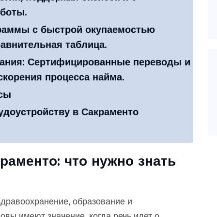
боты.
раммы с быстрой окупаемостью
равнительная таблица.
ания: Сертифицированные переводы и
скорения процесса найма.
сы
удоустройству в Сакраменто
раменто: что нужно знать
здравоохранение, образование и
овы имеют значение, когда речь идет о