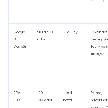
sürücü yar
Google
50 ila 300
3 ila 6 ay
Teknik des
BT
dolar
desteği, ju
Desteği
teknik per
pozisyonlar
EPA
100 ila
1 ila 4
Isıtma,
608
300 dolar
hafta
havalandı
klima (HV