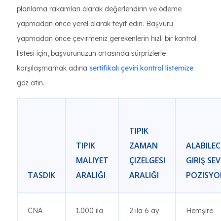
planlama rakamları olarak değerlendirin ve ödeme
yapmadan önce yerel olarak teyit edin. Başvuru
yapmadan önce çevirmeniz gerekenlerin hızlı bir kontrol
listesi için, başvurunuzun ortasında sürprizlerle
karşılaşmamak adına
sertifikalı çeviri kontrol listemize
göz atın.
TIPIK
TIPIK
ZAMAN
ALABILEC
MALIYET
ÇIZELGESI
GIRIŞ SEV
TASDIK
ARALIĞI
ARALIĞI
POZISYO
CNA
1.000 ila
2 ila 6 ay
Hemşire