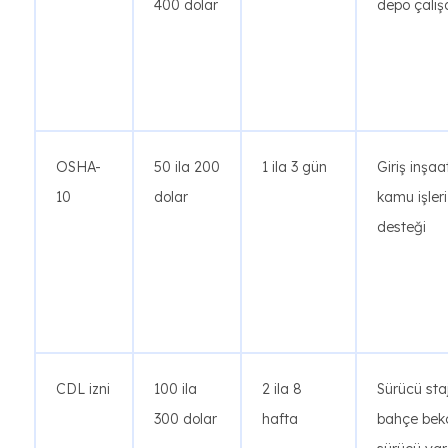
400 dolar
depo çalış
OSHA-
50 ila 200
1 ila 3 gün
Giriş inşaa
10
dolar
kamu işleri
desteği
CDL izni
100 ila
2 ila 8
Sürücü staj
300 dolar
hafta
bahçe bekç