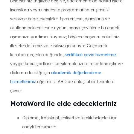
belgeleriniz İngilizce değilse, Sacramento'da harika işlere,
lisanslara veya üniversite programlarına erişiminizi
sessizce engelleyebilirler. İşverenlerin, ajansların ve
okulların beklentilerine uygun, onaylı çevirilerle bu engeli
aşmanıza yardımcı oluyoruz; böylece başvuru paketiniz
ilk seferde temiz ve eksiksiz görünüyor. Göçmenlik
kuralları geçerli olduğunda,
sertifikalı çeviri hizmetimiz
yaygın kabul şartlarını karşılamak üzere tasarlanmıştır ve
diploma denkliği için
akademik değerlendirme
hizmetlerimiz
eğitiminizi ABD'de anlaşılabilir terimlere
çevirir.
MotaWord ile elde edecekleriniz
Diploma, transkript, ehliyet ve kimlik belgeleri için
onaylı tercümeler.