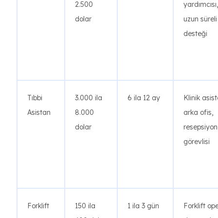
2.500
yardımcısı,
dolar
uzun sürel
desteği
Tıbbi
3.000 ila
6 ila 12 ay
Klinik asist
Asistan
8.000
arka ofis,
dolar
resepsiyon
görevlisi
Forklift
150 ila
1 ila 3 gün
Forklift op