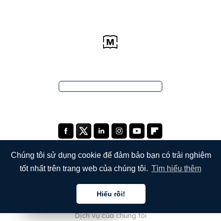
Chúng tôi sử dụng cookie để đảm bảo bạn có trải nghiệm
tốt nhất trên trang web của chúng tôi.
Tìm hiểu thêm
CÔNG TY
Hiểu rồi!
Giới thiệu về chúng tôi
Tiếng việt
Tiếng việt
Tiếng việt
Dịch vụ của chúng tôi