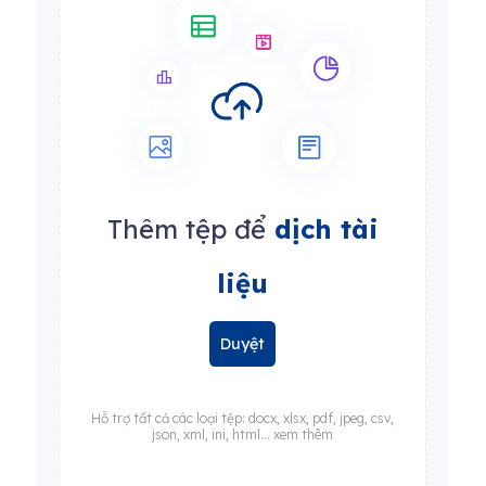
Thêm tệp để
dịch tài
liệu
Duyệt
Hỗ trợ tất cả các loại tệp: docx, xlsx, pdf, jpeg, csv,
json, xml, ini, html... xem thêm