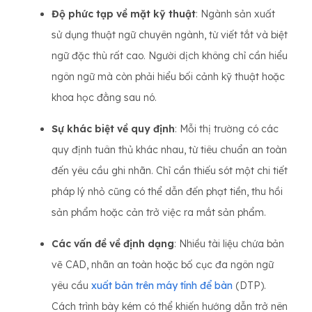
Độ phức tạp về mặt kỹ thuật
: Ngành sản xuất
sử dụng thuật ngữ chuyên ngành, từ viết tắt và biệt
ngữ đặc thù rất cao. Người dịch không chỉ cần hiểu
ngôn ngữ mà còn phải hiểu bối cảnh kỹ thuật hoặc
khoa học đằng sau nó.
Sự khác biệt về quy định
: Mỗi thị trường có các
quy định tuân thủ khác nhau, từ tiêu chuẩn an toàn
đến yêu cầu ghi nhãn. Chỉ cần thiếu sót một chi tiết
pháp lý nhỏ cũng có thể dẫn đến phạt tiền, thu hồi
sản phẩm hoặc cản trở việc ra mắt sản phẩm.
Các vấn đề về định dạng
: Nhiều tài liệu chứa bản
vẽ CAD, nhãn an toàn hoặc bố cục đa ngôn ngữ
yêu cầu
xuất bản trên máy tính để bàn
(DTP).
Cách trình bày kém có thể khiến hướng dẫn trở nên