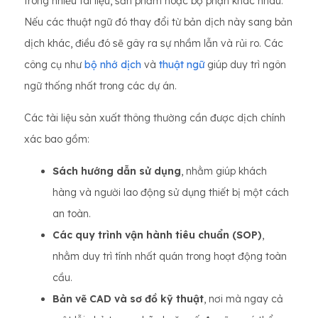
trong nhiều tài liệu, sản phẩm hoặc bộ phận khác nhau.
Nếu các thuật ngữ đó thay đổi từ bản dịch này sang bản
dịch khác, điều đó sẽ gây ra sự nhầm lẫn và rủi ro. Các
công cụ như
bộ nhớ dịch
và
thuật ngữ
giúp duy trì ngôn
ngữ thống nhất trong các dự án.
Các tài liệu sản xuất thông thường cần được dịch chính
xác bao gồm:
Sách hướng dẫn sử dụng
, nhằm giúp khách
hàng và người lao động sử dụng thiết bị một cách
an toàn.
Các quy trình vận hành tiêu chuẩn (SOP)
,
nhằm duy trì tính nhất quán trong hoạt động toàn
cầu.
Bản vẽ CAD và sơ đồ kỹ thuật
, nơi mà ngay cả