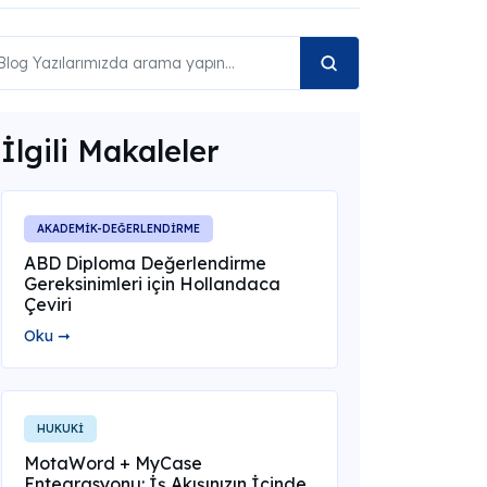
İlgili Makaleler
AKADEMİK-DEĞERLENDİRME
ABD Diploma Değerlendirme
Gereksinimleri için Hollandaca
Çeviri
Oku ➞
HUKUKİ
MotaWord + MyCase
Entegrasyonu: İş Akışınızın İçinde