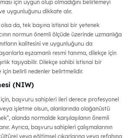
ırması için uygun olup olmadığını belirlemeyi
 ve uygunluğunu dikkate alır.
 olsa da, tek başına istisnai bir yetenek
nıcının normun önemli ölçüde üzerinde uzmanlığa
nıtların kalitesini ve uygunluğunu da
başarılarla eşzamanlı resmi tanıma, dilekçe için
k taşıyabilir. Dilekçe sahibi istisnai bir
n belirli nedenler belirtmelidir.
esi (NIW)
in, başvuru sahipleri ileri derece profesyonel
t veya işletme olsun, alanlarında olağanüstü
nek”, alanda normalde karşılaşılanın önemli
ır. Ayrıca, başvuru sahipleri çalışmalarının
ültürel veya eğitimsel çıkarlarına veya refahına