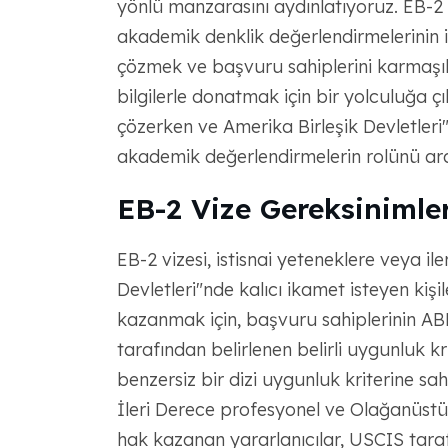
yönlü manzarasını aydınlatıyoruz. EB-2 s
akademik denklik değerlendirmelerinin in
çözmek ve başvuru sahiplerini karmaşık
bilgilerle donatmak için bir yolculuğa çık
çözerken ve Amerika Birleşik Devletleri
akademik değerlendirmelerin rolünü araşt
EB-2 Vize Gereksinimle
EB-2 vizesi, istisnai yeteneklere veya il
Devletleri"nde kalıcı ikamet isteyen kişil
kazanmak için, başvuru sahiplerinin A
tarafından belirlenen belirli uygunluk kri
benzersiz bir dizi uygunluk kriterine sahi
İleri Derece profesyonel ve Olağanüstü 
hak kazanan yararlanıcılar, USCIS tarafı