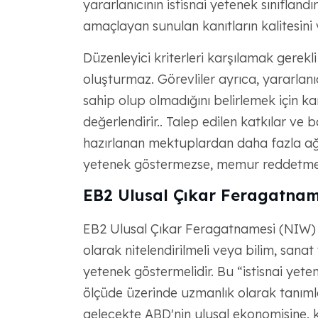
yararlanıcının istisnai yetenek sınıfland
amaçlayan sunulan kanıtların kalitesini
Düzenleyici kriterleri karşılamak gerekli
oluşturmaz. Görevliler ayrıca, yararla
sahip olup olmadığını belirlemek için ka
değerlendirir.. Talep edilen katkılar ve 
hazırlanan mektuplardan daha fazla ağırlı
yetenek göstermezse, memur reddetme içi
EB2 Ulusal Çıkar Feragatnam
EB2 Ulusal Çıkar Feragatnamesi (NIW) iç
olarak nitelendirilmeli veya bilim, sana
yetenek göstermelidir. Bu “istisnai yete
ölçüde üzerinde uzmanlık olarak tanımlan
gelecekte ABD'nin ulusal ekonomisine, k