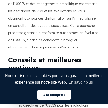
de l'USCIS et des changements de politique concernant
les demandes de visa et les évaluations en vous
abonnant aux sources d'information sur l'immigration et
en consultant des avocats spécialisés. Cette approche
proactive garantit la conformité aux normes en évolution
de l'USCIS, aidant les candidats à naviguer
efficacement dans le processus d'évaluation.
Conseils et meilleures
pratiques
Nous utilisons des cookies pour vous garantir la meilleure
Conseils aux demandeurs de visa EB-2 qui
expérience sur notre site Web.
En savoir plus
souhaitent obtenir des évaluations académiques :
J'ai compris !
Passez en revue minutieusement les exigences et
Français
les directives de l'USCIS pour les évaluations