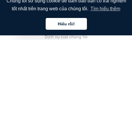
Chúng tôi sử dụng cookie để đảm bảo bạn có trải nghiệm
tốt nhất trên trang web của chúng tôi.
Tìm hiểu thêm
CÔNG TY
Hiểu rồi!
Giới thiệu về chúng tôi
Tiếng việt
Dịch vụ của chúng tôi
Blog
Câu hỏi thường gặp
Đội ngũ của chúng tôi
Nghề nghiệp
Pháp lý
Liên hệ
DÀNH CHO KHÁCH HÀNG