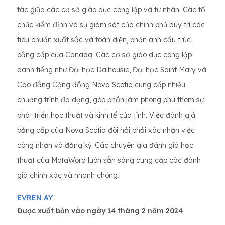
tác giữa các cơ sở giáo dục công lập và tư nhân. Các tổ
chức kiểm định và sự giám sát của chính phủ duy trì các
tiêu chuẩn xuất sắc và toàn diện, phản ánh cấu trúc
bằng cấp của Canada. Các cơ sở giáo dục công lập
danh tiếng như Đại học Dalhousie, Đại học Saint Mary và
Cao đẳng Cộng đồng Nova Scotia cung cấp nhiều
chương trình đa dạng, góp phần làm phong phú thêm sự
phát triển học thuật và kinh tế của tỉnh. Việc đánh giá
bằng cấp của Nova Scotia đòi hỏi phải xác nhận việc
công nhận và đăng ký. Các chuyên gia đánh giá học
thuật của MotaWord luôn sẵn sàng cung cấp các đánh
giá chính xác và nhanh chóng.
EVREN AY
Được xuất bản vào ngày 14 tháng 2 năm 2024