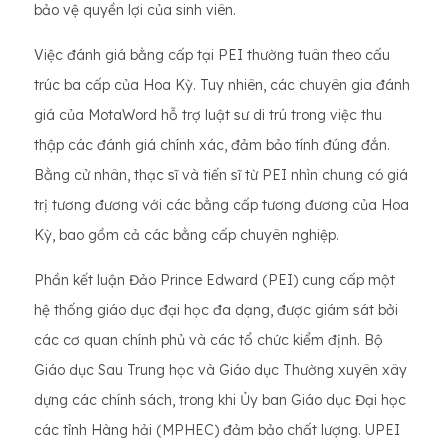
bảo vệ quyền lợi của sinh viên.
Việc đánh giá bằng cấp tại PEI thường tuân theo cấu
trúc ba cấp của Hoa Kỳ. Tuy nhiên, các chuyên gia đánh
giá của MotaWord hỗ trợ luật sư di trú trong việc thu
thập các đánh giá chính xác, đảm bảo tính đúng đắn.
Bằng cử nhân, thạc sĩ và tiến sĩ từ PEI nhìn chung có giá
trị tương đương với các bằng cấp tương đương của Hoa
Kỳ, bao gồm cả các bằng cấp chuyên nghiệp.
Phần kết luận Đảo Prince Edward (PEI) cung cấp một
hệ thống giáo dục đại học đa dạng, được giám sát bởi
các cơ quan chính phủ và các tổ chức kiểm định. Bộ
Giáo dục Sau Trung học và Giáo dục Thường xuyên xây
dựng các chính sách, trong khi Ủy ban Giáo dục Đại học
các tỉnh Hàng hải (MPHEC) đảm bảo chất lượng. UPEI