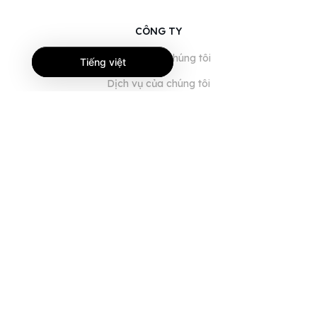
CÔNG TY
Giới thiệu về chúng tôi
Tiếng việt
Dịch vụ của chúng tôi
Blog
Câu hỏi thường gặp
Đội ngũ của chúng tôi
Nghề nghiệp
Pháp lý
Liên hệ
DÀNH CHO KHÁCH HÀNG
Đăng nhập