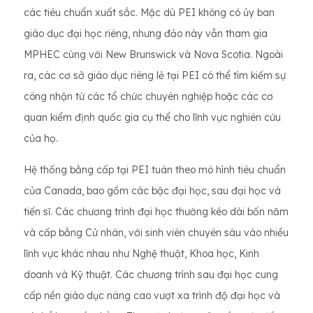
các tiêu chuẩn xuất sắc. Mặc dù PEI không có ủy ban
giáo dục đại học riêng, nhưng đảo này vẫn tham gia
MPHEC cùng với New Brunswick và Nova Scotia. Ngoài
ra, các cơ sở giáo dục riêng lẻ tại PEI có thể tìm kiếm sự
công nhận từ các tổ chức chuyên nghiệp hoặc các cơ
quan kiểm định quốc gia cụ thể cho lĩnh vực nghiên cứu
của họ.
Hệ thống bằng cấp tại PEI tuân theo mô hình tiêu chuẩn
của Canada, bao gồm các bậc đại học, sau đại học và
tiến sĩ. Các chương trình đại học thường kéo dài bốn năm
và cấp bằng Cử nhân, với sinh viên chuyên sâu vào nhiều
lĩnh vực khác nhau như Nghệ thuật, Khoa học, Kinh
doanh và Kỹ thuật. Các chương trình sau đại học cung
cấp nền giáo dục nâng cao vượt xa trình độ đại học và