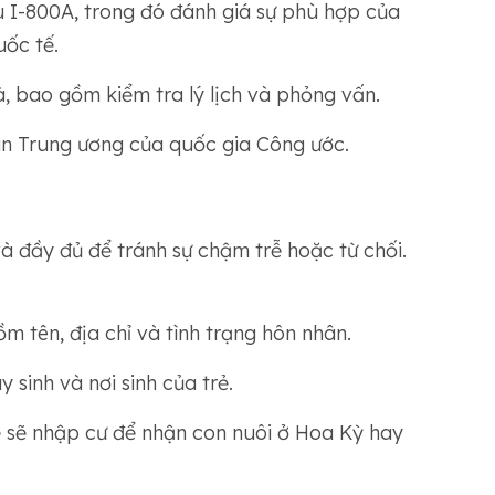
I-800A, trong đó đánh giá sự phù hợp của
ốc tế.
, bao gồm kiểm tra lý lịch và phỏng vấn.
an Trung ương của quốc gia Công ước.
à đầy đủ để tránh sự chậm trễ hoặc từ chối.
m tên, địa chỉ và tình trạng hôn nhân.
 sinh và nơi sinh của trẻ.
ẻ sẽ nhập cư để nhận con nuôi ở Hoa Kỳ hay