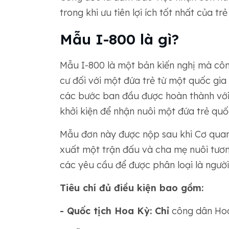
trong khi ưu tiên lợi ích tốt nhất của trẻ
Mẫu I-800 là gì?
Mẫu I-800 là một bản kiến nghị mà cô
cư đối với một đứa trẻ từ một quốc gi
các bước ban đầu được hoàn thành với
khởi kiện để nhận nuôi một đứa trẻ quố
Mẫu đơn này được nộp sau khi Cơ qua
xuất một trận đấu và cha mẹ nuôi tươn
các yêu cầu để được phân loại là người
Tiêu chí đủ điều kiện bao gồm:
- Quốc tịch Hoa Kỳ: Chỉ
công dân Hoa