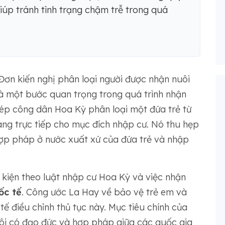
iúp tránh tình trạng chậm trễ trong quá
Đơn kiến nghị phân loại người được nhận nuôi
 là một bước quan trọng trong quá trình nhận
hép công dân Hoa Kỳ phân loại một đứa trẻ từ
ng trực tiếp cho mục đích nhập cư. Nó thu hẹp
ợp pháp ở nước xuất xứ của đứa trẻ và nhập
 kiện theo luật nhập cư Hoa Kỳ và việc nhận
ốc tế
. Công ước La Hay về bảo vệ trẻ em và
ế điều chỉnh thủ tục này. Mục tiêu chính của
ôi có đạo đức và hợp pháp giữa các quốc gia