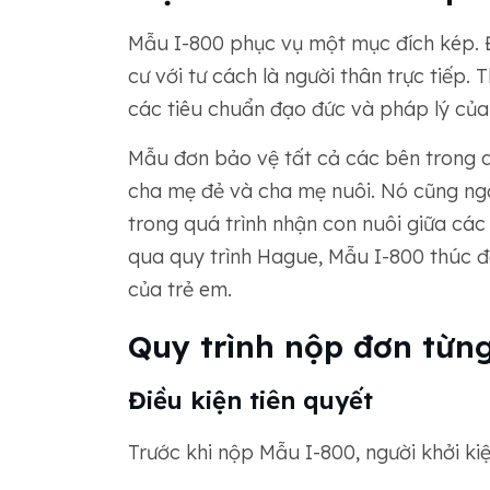
Mẫu I-800 phục vụ một mục đích kép. Đ
cư với tư cách là người thân trực tiếp. 
các tiêu chuẩn đạo đức và pháp lý của
Mẫu đơn bảo vệ tất cả các bên trong q
cha mẹ đẻ và cha mẹ nuôi. Nó cũng ng
trong quá trình nhận con nuôi giữa cá
qua quy trình Hague, Mẫu I-800 thúc đẩ
của trẻ em.
Quy trình nộp đơn từn
Điều kiện tiên quyết
Trước khi nộp Mẫu I-800, người khởi ki