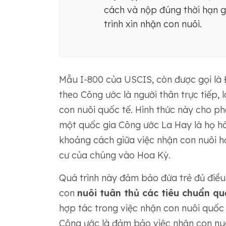
cách và nộp đúng thời hạn g
trình xin nhận con nuôi.
Mẫu I-800 của USCIS, còn được gọi là 
theo Công ước là người thân trực tiếp,
con nuôi quốc tế. Hình thức này cho p
một quốc gia Công ước La Hay là họ hà
khoảng cách giữa việc nhận con nuôi h
cư của chúng vào Hoa Kỳ.
Quá trình này đảm bảo đứa trẻ đủ điều
con
nuôi tuân thủ các tiêu chuẩn qu
hợp tác trong việc nhận con nuôi quốc t
Công ước là đảm bảo việc nhận con nu