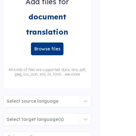
Add files for
document
translation
Browse files
All kinds of files are supported: docx, xlsx, pdf,
jpeg, csv, json, xml, ini, html... see more
Select source language
Select target language(s)