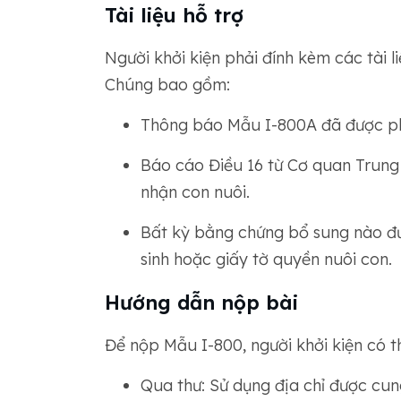
Tài liệu hỗ trợ
Người khởi kiện phải đính kèm các tài l
Chúng bao gồm:
Thông báo Mẫu I-800A đã được ph
Báo cáo Điều 16 từ Cơ quan Trung ư
nhận con nuôi.
Bất kỳ bằng chứng bổ sung nào đư
sinh hoặc giấy tờ quyền nuôi con.
Hướng dẫn nộp bài
Để nộp Mẫu I-800, người khởi kiện có 
Qua thư: Sử dụng địa chỉ được cu