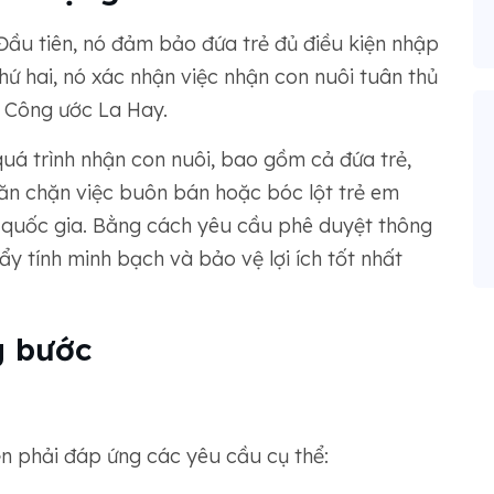
ầu tiên, nó đảm bảo đứa trẻ đủ điều kiện nhập
Thứ hai, nó xác nhận việc nhận con nuôi tuân thủ
 Công ước La Hay.
uá trình nhận con nuôi, bao gồm cả đứa trẻ,
ăn chặn việc buôn bán hoặc bóc lột trẻ em
c quốc gia. Bằng cách yêu cầu phê duyệt thông
y tính minh bạch và bảo vệ lợi ích tốt nhất
g bước
ện phải đáp ứng các yêu cầu cụ thể: