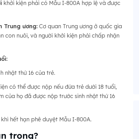
i
khởi kiện phải có Mẫu I-800A hợp lệ và được
n Trung ương:
Cơ quan Trung ương ở quốc gia
n con nuôi, và người khởi kiện phải chấp nhận
ổi:
 nhật thứ 16 của trẻ.
kiện có thể được nộp nếu đứa trẻ dưới 18 tuổi,
m của họ đã được nộp trước sinh nhật thứ 16
 khi hết hạn phê duyệt Mẫu I-800A.
n trọng?