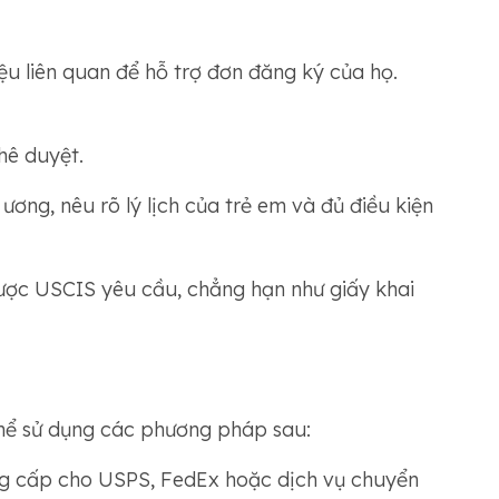
iệu liên quan để hỗ trợ đơn đăng ký của họ.
ê duyệt.
ơng, nêu rõ lý lịch của trẻ em và đủ điều kiện
ợc USCIS yêu cầu, chẳng hạn như giấy khai
thể sử dụng các phương pháp sau:
ng cấp cho USPS, FedEx hoặc dịch vụ chuyển