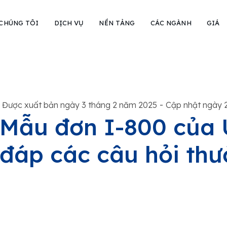
 CHÚNG TÔI
DỊCH VỤ
NỀN TẢNG
CÁC NGÀNH
GIÁ
-
Được xuất bản ngày 3 tháng 2 năm 2025
Cập nhật ngày 
Mẫu đơn I-800 của 
đáp các câu hỏi th