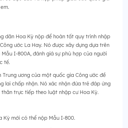
 em.
ng dân Hoa Kỳ nộp để hoàn tất quy trình nhập
a Công ước La Hay. Nó được xây dựng dựa trên
 Mẫu I-800A, đánh giá sự phù hợp của người
c tế.
n Trung ương của một quốc gia Công ước đề
g lai chấp nhận. Nó xác nhận đứa trẻ đáp ứng
 thân trực tiếp theo luật nhập cư Hoa Kỳ.
 Kỳ mới có thể nộp Mẫu I-800.