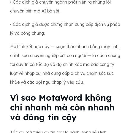
• Các dịch giả chuyên ngành phát hiện ra những lỗi
chuyên biệt mà AI bỏ sót.
• Các dịch giả được chứng nhận cung cấp dịch vụ pháp
lý và công chứng.
Mô hình kết hợp này — soạn thảo nhanh bằng máy tính,
chỉnh sửa chuyên nghiệp bởi con người — là cách chúng
tôi duy trì cả tốc độ và độ chính xác mà các công ty
luật về nhập cư, nhà cung cấp dịch vụ chăm sóc sức
khỏe và các đội ngũ pháp lý yêu cầu.
Vì sao MotaWord không
chỉ nhanh mà còn nhanh
và đáng tin cậy
Tốc độ mà thiếu độ tin cậy là hành động liều lĩnh.