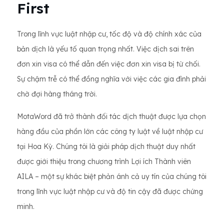
First
Trong lĩnh vực luật nhập cư, tốc độ và độ chính xác của
bản dịch là yếu tố quan trọng nhất. Việc dịch sai trên
đơn xin visa có thể dẫn đến việc đơn xin visa bị từ chối.
Sự chậm trễ có thể đồng nghĩa với việc các gia đình phải
chờ đợi hàng tháng trời.
MotaWord đã trở thành đối tác dịch thuật được lựa chọn
hàng đầu của phần lớn các công ty luật về luật nhập cư
tại Hoa Kỳ. Chúng tôi là giải pháp dịch thuật duy nhất
được giới thiệu trong chương trình Lợi ích Thành viên
AILA – một sự khác biệt phản ánh cả uy tín của chúng tôi
trong lĩnh vực luật nhập cư và độ tin cậy đã được chứng
minh.