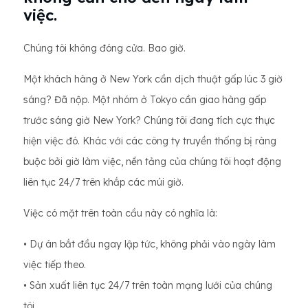
việc.
Chúng tôi không đóng cửa. Bao giờ.
Một khách hàng ở New York cần dịch thuật gấp lúc 3 giờ
sáng? Đã nộp. Một nhóm ở Tokyo cần giao hàng gấp
trước sáng giờ New York? Chúng tôi đang tích cực thực
hiện việc đó. Khác với các công ty truyền thống bị ràng
buộc bởi giờ làm việc, nền tảng của chúng tôi hoạt động
liên tục 24/7 trên khắp các múi giờ.
Việc có mặt trên toàn cầu này có nghĩa là:
• Dự án bắt đầu ngay lập tức, không phải vào ngày làm
việc tiếp theo.
• Sản xuất liên tục 24/7 trên toàn mạng lưới của chúng
tôi