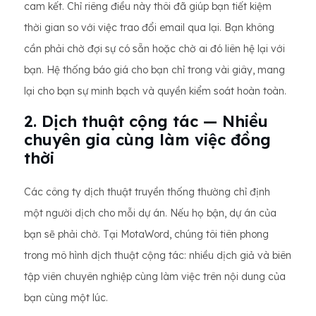
cam kết. Chỉ riêng điều này thôi đã giúp bạn tiết kiệm
thời gian so với việc trao đổi email qua lại. Bạn không
cần phải chờ đợi sự có sẵn hoặc chờ ai đó liên hệ lại với
bạn. Hệ thống báo giá cho bạn chỉ trong vài giây, mang
lại cho bạn sự minh bạch và quyền kiểm soát hoàn toàn.
2. Dịch thuật cộng tác — Nhiều
chuyên gia cùng làm việc đồng
thời
Các công ty dịch thuật truyền thống thường chỉ định
một người dịch cho mỗi dự án. Nếu họ bận, dự án của
bạn sẽ phải chờ. Tại MotaWord, chúng tôi tiên phong
trong mô hình dịch thuật cộng tác: nhiều dịch giả và biên
tập viên chuyên nghiệp cùng làm việc trên nội dung của
bạn cùng một lúc.