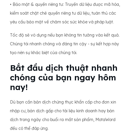
• Bảo mật & quyền riêng tư: Truyền dữ liệu được mã hóa,
kiểm soát chặt chẽ quyền riêng tư dữ liệu, tuân thủ các
yêu cầu bảo mật về chăm sóc sức khỏe và pháp luật.
Tốc độ sẽ vô dụng nếu bạn không tin tưởng vào kết quả.
Chúng tôi nhanh chóng và đáng tin cậy - sự kết hợp này
tạo nên sự khác biệt của chúng tôi.
Bắt đầu dịch thuật nhanh
chóng của bạn ngay hôm
nay!
Dù bạn cần bản dịch chứng thực khẩn cấp cho đơn xin
nhập cư, bản dịch gấp cho tài liệu kinh doanh hay bản
dịch trong ngày cho buổi ra mắt sản phẩm, MotaWord
đều có thể đáp ứng.