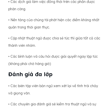
• Các dịch giả làm việc đồng thời trên các phần được
phân công.
• Nền tảng của chúng tôi phát hiện các điểm không nhất
quán trong thời gian thực.
• Cập nhật thuật ngữ được chia sẻ tức thì giữa tất cả các
thành viên nhóm.
• Các bình luận và câu hỏi được giải quyết ngay lập tức
(không phải chờ hàng giờ)
Đánh giá đa lớp
• Các biên tập viên bản ngữ xem xét lại về tính trôi chảy
và giọng văn.
• Các chuyên gia đánh giá sẽ kiểm tra thuật ngữ và sự