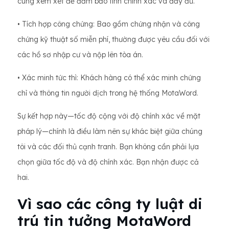
cùng xem xét để đảm bảo tính chính xác và đầy đủ.
• Tích hợp công chứng: Bao gồm chứng nhận và công
chứng kỹ thuật số miễn phí, thường được yêu cầu đối với
các hồ sơ nhập cư và nộp lên tòa án.
• Xác minh tức thì: Khách hàng có thể xác minh chứng
chỉ và thông tin người dịch trong hệ thống MotaWord.
Sự kết hợp này—tốc độ cộng với độ chính xác về mặt
pháp lý—chính là điều làm nên sự khác biệt giữa chúng
tôi và các đối thủ cạnh tranh. Bạn không cần phải lựa
chọn giữa tốc độ và độ chính xác. Bạn nhận được cả
hai.
Vì sao các công ty luật di
trú tin tưởng MotaWord