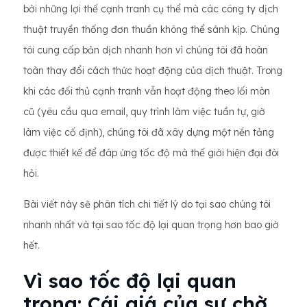
bởi những lợi thế cạnh tranh cụ thể mà các công ty dịch
thuật truyền thống đơn thuần không thể sánh kịp. Chúng
tôi cung cấp bản dịch nhanh hơn vì chúng tôi đã hoàn
toàn thay đổi cách thức hoạt động của dịch thuật. Trong
khi các đối thủ cạnh tranh vẫn hoạt động theo lối mòn
cũ (yêu cầu qua email, quy trình làm việc tuần tự, giờ
làm việc cố định), chúng tôi đã xây dựng một nền tảng
được thiết kế để đáp ứng tốc độ mà thế giới hiện đại đòi
hỏi.
Bài viết này sẽ phân tích chi tiết lý do tại sao chúng tôi
nhanh nhất và tại sao tốc độ lại quan trọng hơn bao giờ
hết.
Vì sao tốc độ lại quan
trọng: Cái giá của sự chờ