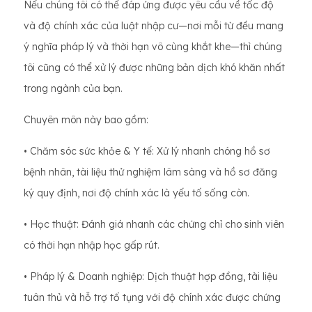
Nếu chúng tôi có thể đáp ứng được yêu cầu về tốc độ
và độ chính xác của luật nhập cư—nơi mỗi từ đều mang
ý nghĩa pháp lý và thời hạn vô cùng khắt khe—thì chúng
tôi cũng có thể xử lý được những bản dịch khó khăn nhất
trong ngành của bạn.
Chuyên môn này bao gồm:
• Chăm sóc sức khỏe & Y tế: Xử lý nhanh chóng hồ sơ
bệnh nhân, tài liệu thử nghiệm lâm sàng và hồ sơ đăng
ký quy định, nơi độ chính xác là yếu tố sống còn.
• Học thuật: Đánh giá nhanh các chứng chỉ cho sinh viên
có thời hạn nhập học gấp rút.
• Pháp lý & Doanh nghiệp: Dịch thuật hợp đồng, tài liệu
tuân thủ và hỗ trợ tố tụng với độ chính xác được chứng