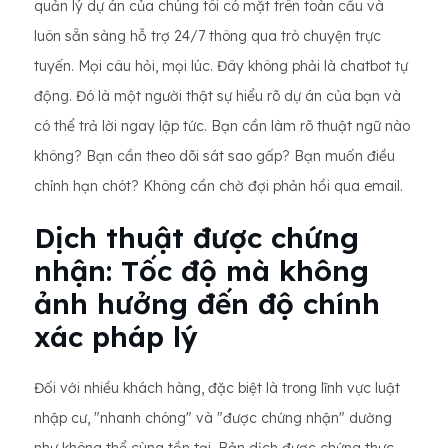
quản lý dự án của chúng tôi có mặt trên toàn cầu và
luôn sẵn sàng hỗ trợ 24/7 thông qua trò chuyện trực
tuyến. Mọi câu hỏi, mọi lúc. Đây không phải là chatbot tự
động. Đó là một người thật sự hiểu rõ dự án của bạn và
có thể trả lời ngay lập tức. Bạn cần làm rõ thuật ngữ nào
không? Bạn cần theo dõi sát sao gấp? Bạn muốn điều
chỉnh hạn chót? Không cần chờ đợi phản hồi qua email.
Dịch thuật được chứng
nhận: Tốc độ mà không
ảnh hưởng đến độ chính
xác pháp lý
Đối với nhiều khách hàng, đặc biệt là trong lĩnh vực luật
nhập cư, "nhanh chóng" và "được chứng nhận" dường