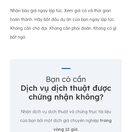
Nhận báo giá ngay lập tức. Xem giá cả và thời gian
hoàn thành. Hãy bắt đầu dự án của bạn ngay lập tức.
Không cần chờ đợi. Không cần phải đoán. Không có gì
bất ngờ.
Bạn có cần
Dịch vụ dịch thuật được
chứng nhận không?
Nhận dịch vụ dịch thuật và chứng thực tài liệu
của bạn bởi một dịch giả chuyên nghiệp
trong
vòng 12 giờ.