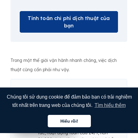
Tính toán chi phí dịch thuật của
bạn
Trong một thế giới vận hành nhanh chóng, việc dịch
thuật cũng cần phải như vậy.
Những điểm chính cần ghi
Chúng tôi sử dụng cookie để đảm bảo bạn có trải nghiệm
nhớ
tốt nhất trên trang web của chúng tôi.
Tìm hiểu thêm
MotaWord là dịch vụ dịch thuật nhanh
nhất vì chúng tôi đã thiết kế lại mọi
Hiểu rồi!
Tiếng việt
Tiếng việt
Tiếng việt
bước: báo giá tức thì, dịch thuật cộng
tác, hoạt động toàn cầu 24/7, hơn