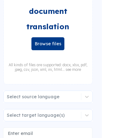
document
translation
Browse files
All kinds of files are supported: docx, xlsx, pdf,
jpeg, csv, json, xml, ini, html... see more
Select source language
Select target language(s)