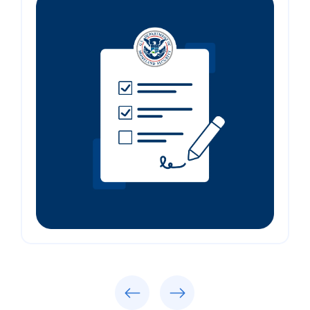
Previous
Next