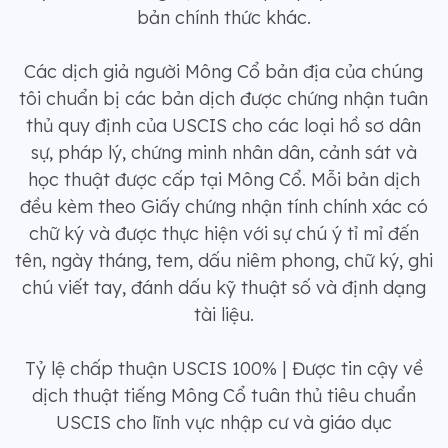
bản chính thức khác.
Các dịch giả người Mông Cổ bản địa của chúng
tôi chuẩn bị các bản dịch được chứng nhận tuân
thủ quy định của USCIS cho các loại hồ sơ dân
sự, pháp lý, chứng minh nhân dân, cảnh sát và
học thuật được cấp tại Mông Cổ. Mỗi bản dịch
đều kèm theo Giấy chứng nhận tính chính xác có
chữ ký và được thực hiện với sự chú ý tỉ mỉ đến
tên, ngày tháng, tem, dấu niêm phong, chữ ký, ghi
chú viết tay, đánh dấu kỹ thuật số và định dạng
tài liệu.
Tỷ lệ chấp thuận USCIS 100% | Được tin cậy về
dịch thuật tiếng Mông Cổ tuân thủ tiêu chuẩn
USCIS cho lĩnh vực nhập cư và giáo dục