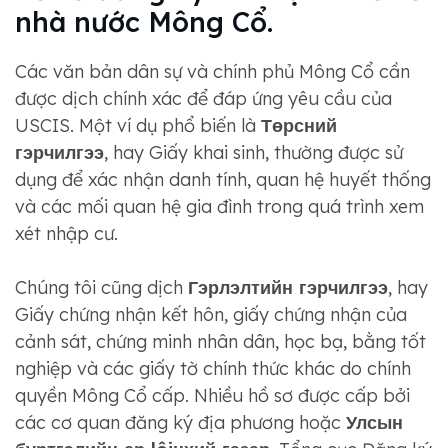
nhà nước Mông Cổ.
Các văn bản dân sự và chính phủ Mông Cổ cần
được dịch chính xác để đáp ứng yêu cầu của
USCIS. Một ví dụ phổ biến là
Төрсний
гэрчилгээ
, hay Giấy khai sinh, thường được sử
dụng để xác nhận danh tính, quan hệ huyết thống
và các mối quan hệ gia đình trong quá trình xem
xét nhập cư.
Chúng tôi cũng dịch
Гэрлэлтийн гэрчилгээ
, hay
Giấy chứng nhận kết hôn, giấy chứng nhận của
cảnh sát, chứng minh nhân dân, học bạ, bằng tốt
nghiệp và các giấy tờ chính thức khác do chính
quyền Mông Cổ cấp. Nhiều hồ sơ được cấp bởi
các cơ quan đăng ký địa phương hoặc
Улсын