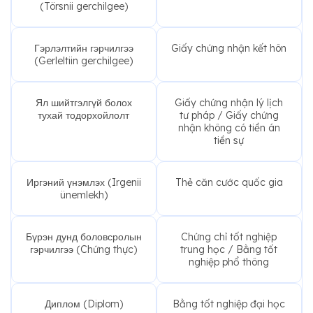
(Törsnii gerchilgee)
Гэрлэлтийн гэрчилгээ
Giấy chứng nhận kết hôn
(Gerleltiin gerchilgee)
Ял шийтгэлгүй болох
Giấy chứng nhận lý lịch
тухай тодорхойлолт
tư pháp / Giấy chứng
nhận không có tiền án
tiền sự
Иргэний үнэмлэх (Irgenii
Thẻ căn cước quốc gia
ünemlekh)
Бүрэн дунд боловсролын
Chứng chỉ tốt nghiệp
гэрчилгээ (Chứng thực)
trung học / Bằng tốt
nghiệp phổ thông
Диплом (Diplom)
Bằng tốt nghiệp đại học