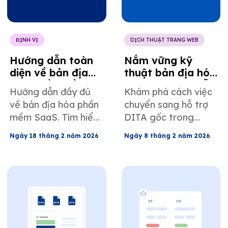
ĐỊNH VỊ
DỊCH THUẬT TRANG WEB
Hướng dẫn toàn
Nắm vững kỹ
diện về bản địa
thuật bản địa hóa
hóa phần mềm
Oxygen XML: Hỗ
Hướng dẫn đầy đủ
Khám phá cách việc
SaaS
trợ DITA gốc so
về bản địa hóa phần
chuyển sang hỗ trợ
với quy trình làm
mềm SaaS. Tìm hiểu
DITA gốc trong
việc truyền thống
thời điểm thích hợp
Oxygen XML có thể
Ngày 18 tháng 2 năm 2026
Ngày 8 tháng 2 năm 2026
để mở rộng ra thị
giúp tối ưu hóa quy
trường quốc tế, cách
trình bản địa hóa.
xây dựng hệ thống
bản địa hóa và mở
rộng quy mô toàn
cầu mà không làm
chậm quá trình phát