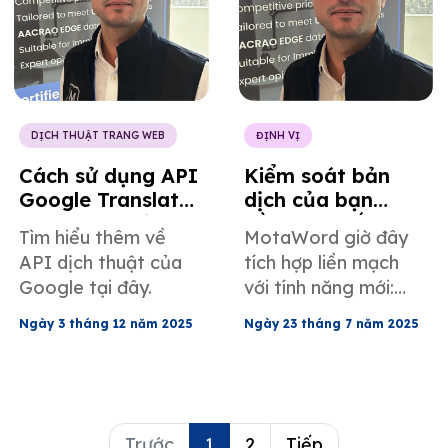
DỊCH THUẬT TRANG WEB
ĐỊNH VỊ
Cách sử dụng API
Kiểm soát bản
Google Translate
dịch của bạn
— Và một giải
bằng lời nhắc:
Tìm hiểu thêm về
MotaWord giờ đây
pháp thay thế
MotaWord MCP
API dịch thuật của
tích hợp liền mạch
thông minh hơn
Google tại đây.
với tính năng mới:
MotaWord MCP. Kết
Ngày 3 tháng 12 năm 2025
Ngày 23 tháng 7 năm 2025
nối với ChatGPT và
Claude để xử lý các
tác vụ.
Trước
1
2
Tiếp