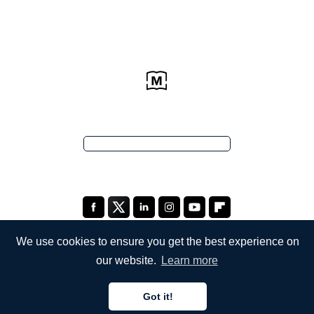
We use cookies to ensure you get the best experience on
our website.
Learn more
CÔNG TY
Got it!
Giới thiệu về chúng tôi