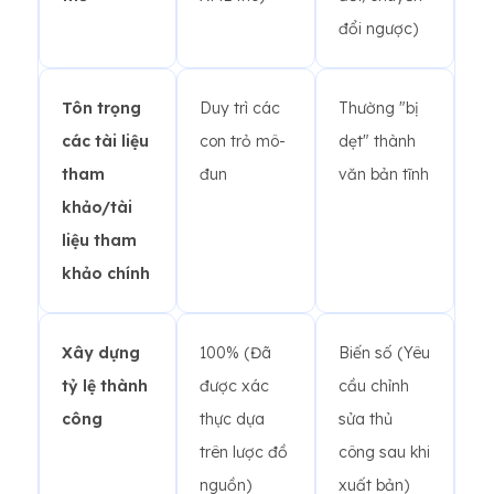
đổi ngược)
Tôn trọng
Duy trì các
Thường "bị
các tài liệu
con trỏ mô-
dẹt" thành
tham
đun
văn bản tĩnh
khảo/tài
liệu tham
khảo chính
Xây dựng
100% (Đã
Biến số (Yêu
tỷ lệ thành
được xác
cầu chỉnh
công
thực dựa
sửa thủ
trên lược đồ
công sau khi
nguồn)
xuất bản)