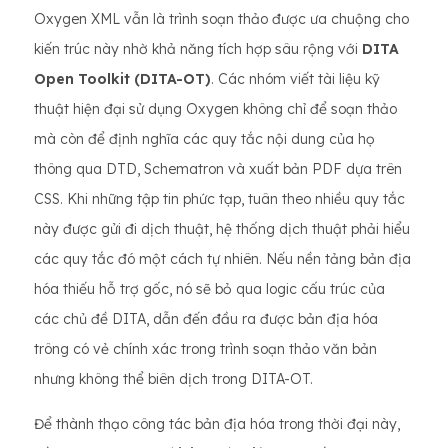
Oxygen XML vẫn là trình soạn thảo được ưa chuộng cho
kiến ​​trúc này nhờ khả năng tích hợp sâu rộng với
DITA
Open Toolkit (DITA-OT)
. Các nhóm viết tài liệu kỹ
thuật hiện đại sử dụng Oxygen không chỉ để soạn thảo
mà còn để định nghĩa các quy tắc nội dung của họ
thông qua DTD, Schematron và xuất bản PDF dựa trên
CSS. Khi những tập tin phức tạp, tuân theo nhiều quy tắc
này được gửi đi dịch thuật, hệ thống dịch thuật phải hiểu
các quy tắc đó một cách tự nhiên. Nếu nền tảng bản địa
hóa thiếu hỗ trợ gốc, nó sẽ bỏ qua logic cấu trúc của
các chủ đề DITA, dẫn đến đầu ra được bản địa hóa
trông có vẻ chính xác trong trình soạn thảo văn bản
nhưng không thể biên dịch trong DITA-OT.
Để thành thạo công tác bản địa hóa trong thời đại này,