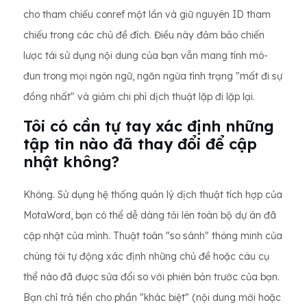
cho tham chiếu conref một lần và giữ nguyên ID tham
chiếu trong các chủ đề đích. Điều này đảm bảo chiến
lược tái sử dụng nội dung của bạn vẫn mang tính mô-
đun trong mọi ngôn ngữ, ngăn ngừa tình trạng "mất đi sự
đồng nhất" và giảm chi phí dịch thuật lặp đi lặp lại.
Tôi có cần tự tay xác định những
tập tin nào đã thay đổi để cập
nhật không?
Không. Sử dụng hệ thống quản lý dịch thuật tích hợp của
MotaWord, bạn có thể dễ dàng tải lên toàn bộ dự án đã
cập nhật của mình. Thuật toán "so sánh" thông minh của
chúng tôi tự động xác định những chủ đề hoặc câu cụ
thể nào đã được sửa đổi so với phiên bản trước của bạn.
Bạn chỉ trả tiền cho phần "khác biệt" (nội dung mới hoặc