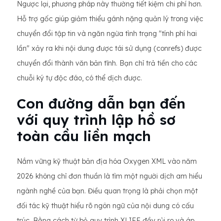
Ngược lại, phương pháp này thường tiết kiệm chi phí hơn.
Hỗ trợ gốc giúp giảm thiểu gánh nặng quản lý trong việc
chuyển đổi tập tin và ngăn ngừa tình trạng "tính phí hai
lần" xảy ra khi nội dung được tái sử dụng (conrefs) được
chuyển đổi thành văn bản tĩnh. Bạn chỉ trả tiền cho các
chuỗi ký tự độc đáo, có thể dịch được.
Con đường dẫn bạn đến
với quy trình lập hồ sơ
toàn cầu liền mạch
Nắm vững kỹ thuật bản địa hóa Oxygen XML vào năm
2026 không chỉ đơn thuần là tìm một người dịch am hiểu
ngành nghề của bạn. Điều quan trọng là phải chọn một
đối tác kỹ thuật hiểu rõ ngôn ngữ của nội dung có cấu
trúc. Bằng cách từ bỏ quy trình XLIFF đầy rủi ro và áp