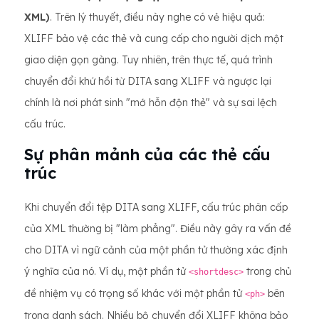
XML)
. Trên lý thuyết, điều này nghe có vẻ hiệu quả:
XLIFF bảo vệ các thẻ và cung cấp cho người dịch một
giao diện gọn gàng. Tuy nhiên, trên thực tế, quá trình
chuyển đổi khứ hồi từ DITA sang XLIFF và ngược lại
chính là nơi phát sinh "mớ hỗn độn thẻ" và sự sai lệch
cấu trúc.
Sự phân mảnh của các thẻ cấu
trúc
Khi chuyển đổi tệp DITA sang XLIFF, cấu trúc phân cấp
của XML thường bị "làm phẳng". Điều này gây ra vấn đề
cho DITA vì ngữ cảnh của một phần tử thường xác định
ý nghĩa của nó. Ví dụ, một phần tử
trong chủ
<shortdesc>
đề nhiệm vụ có trọng số khác với một phần tử
bên
<ph>
trong danh sách. Nhiều bộ chuyển đổi XLIFF không bảo