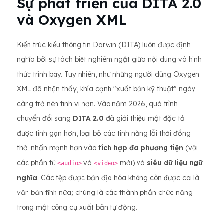
Sự phát triển của DITA 2.0
và Oxygen XML
Kiến trúc kiểu thông tin Darwin (DITA) luôn được định
nghĩa bởi sự tách biệt nghiêm ngặt giữa nội dung và hình
thức trình bày. Tuy nhiên, như những người dùng Oxygen
XML đã nhận thấy, khía cạnh "xuất bản kỹ thuật" ngày
càng trở nên tinh vi hơn. Vào năm 2026, quá trình
chuyển đổi sang
DITA 2.0
đã giới thiệu một đặc tả
được tinh gọn hơn, loại bỏ các tính năng lỗi thời đồng
thời nhấn mạnh hơn vào
tích hợp đa phương tiện
(với
các phần tử
và
mới) và
siêu dữ liệu ngữ
<audio>
<video>
nghĩa
. Các tệp được bản địa hóa không còn được coi là
văn bản tĩnh nữa; chúng là các thành phần chức năng
trong một công cụ xuất bản tự động.