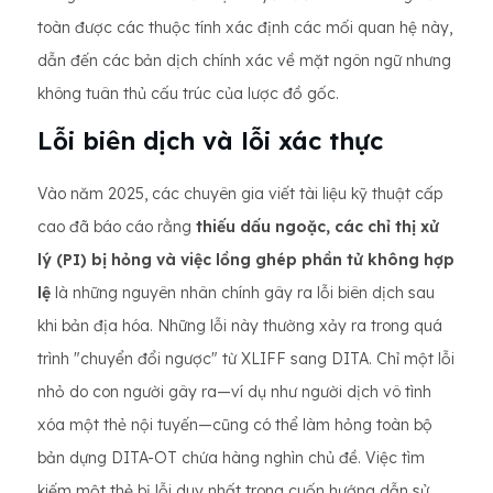
toàn được các thuộc tính xác định các mối quan hệ này,
dẫn đến các bản dịch chính xác về mặt ngôn ngữ nhưng
không tuân thủ cấu trúc của lược đồ gốc.
Lỗi biên dịch và lỗi xác thực
Vào năm 2025, các chuyên gia viết tài liệu kỹ thuật cấp
cao đã báo cáo rằng
thiếu dấu ngoặc, các chỉ thị xử
lý (PI) bị hỏng và việc lồng ghép phần tử không hợp
lệ
là những nguyên nhân chính gây ra lỗi biên dịch sau
khi bản địa hóa. Những lỗi này thường xảy ra trong quá
trình "chuyển đổi ngược" từ XLIFF sang DITA. Chỉ một lỗi
nhỏ do con người gây ra—ví dụ như người dịch vô tình
xóa một thẻ nội tuyến—cũng có thể làm hỏng toàn bộ
bản dựng DITA-OT chứa hàng nghìn chủ đề. Việc tìm
kiếm một thẻ bị lỗi duy nhất trong cuốn hướng dẫn sử