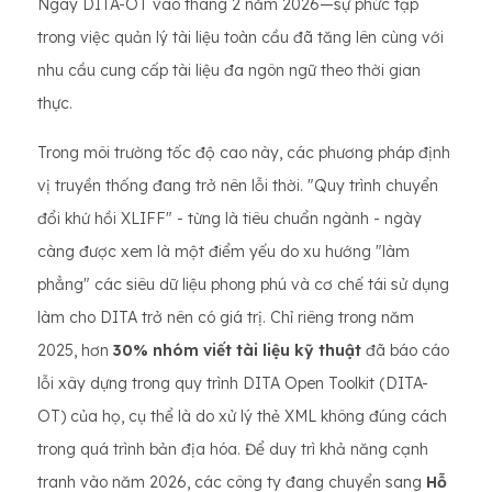
Ngày DITA-OT vào tháng 2 năm 2026—sự phức tạp
trong việc quản lý tài liệu toàn cầu đã tăng lên cùng với
nhu cầu cung cấp tài liệu đa ngôn ngữ theo thời gian
thực.
Trong môi trường tốc độ cao này, các phương pháp định
vị truyền thống đang trở nên lỗi thời. "Quy trình chuyển
đổi khứ hồi XLIFF" - từng là tiêu chuẩn ngành - ngày
càng được xem là một điểm yếu do xu hướng "làm
phẳng" các siêu dữ liệu phong phú và cơ chế tái sử dụng
làm cho DITA trở nên có giá trị. Chỉ riêng trong năm
2025, hơn
30% nhóm viết tài liệu kỹ thuật
đã báo cáo
lỗi xây dựng trong quy trình DITA Open Toolkit (DITA-
OT) của họ, cụ thể là do xử lý thẻ XML không đúng cách
trong quá trình bản địa hóa. Để duy trì khả năng cạnh
tranh vào năm 2026, các công ty đang chuyển sang
Hỗ