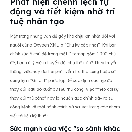
Phát hiện chênh lệch tự
động và tiết kiệm nhờ trí
tuệ nhân tạo
Một trong những vấn đề gây khó chịu lớn nhất đối với
người dùng Oxygen XML là "Chu kỳ cập nhật". Khi bạn
chỉnh sửa 5 chủ đề trong một Ditamap gồm 1.000 chủ
đề, bạn xử lý việc chuyển đổi như thế nào? Theo truyền
thống, việc này đòi hỏi phải kiểm tra thủ công hoặc sử
dụng lệnh "Git diff" phức tạp để xác định các tệp đã
thay đổi, sau đó xuất dữ liệu thủ công. Việc "theo dõi sự
thay đổi thủ công" này là nguồn gốc chính gây ra sự
cồng kềnh về mặt hành chính và sai sót trong các nhóm
viết tài liệu kỹ thuật.
Sức mạnh của việc "so sánh khác