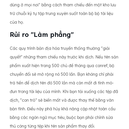
dùng ở mọi nơi" bằng cách tham chiếu đến một kho lưu
trữ chuỗi ký tự tập trung xuyên suốt toàn bộ bộ tài liệu
của họ.
Rủi ro "Làm phẳng"
Các quy trình bản địa hóa truyền thống thường "giải
quyết" những tham chiếu này trước khi dịch. Nếu tên sản
phẩm xuất hiện trong 500 chủ đề thông qua conref, bộ
chuyển đổi sẽ mở rộng nó 500 lần. Bạn không chỉ phải
trả tiền để dịch tên đó 500 lần mà còn mất đi tính mô-
đun trong tài liệu của mình. Khi bạn tải xuống các tệp đã
dịch, "con trỏ" sẽ biến mất và được thay thế bằng văn
bản tĩnh. Điều này phá hủy khả năng cập nhật toàn cầu
bằng các ngôn ngữ mục tiêu, buộc bạn phải chỉnh sửa
thủ công từng tệp khi tên sản phẩm thay đổi.