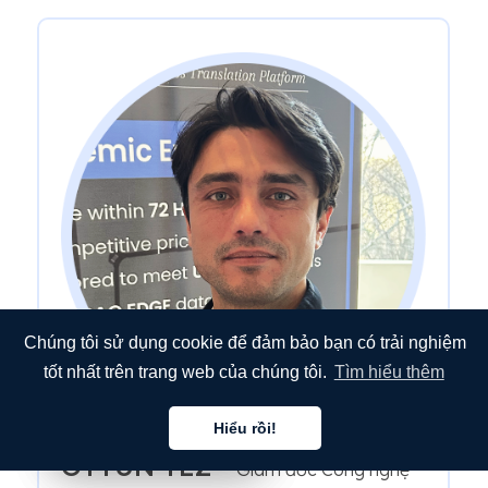
Chúng tôi sử dụng cookie để đảm bảo bạn có trải nghiệm
tốt nhất trên trang web của chúng tôi.
Tìm hiểu thêm
Hiểu rồi!
Tiếng việt
Tiếng việt
Tiếng việt
OYTUN TEZ -
Giám đốc Công nghệ