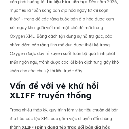
cần phải hướng tới
tài liệu hóa liên tục
. Đến năm 2026,
mục tiêu là "Sẵn sàng bản địa hóa ngay từ khi soạn
thảo" - trong đó các ràng buộc bản địa hóa được xem
xét ngay khi người viết mở một chủ đề mới trong
Oxygen XML. Bằng cách tận dụng sự hỗ trợ gốc, các
nhóm đảm bảo rằng tính mô đun được thiết kế trong
Oxygen được duy trì xuyên suốt toàn bộ quá trình phát
triển ngôn ngữ, tránh được các lỗi biên dịch từng gây khó
khăn cho các chu kỳ tài liệu trước đây.
Vấn đề với vé khứ hồi
XLIFF truyền thống
Trong nhiều thập kỷ, quy trình làm việc tiêu chuẩn để bản
địa hóa các tệp XML bao gồm việc chuyển đổi chúng
thành
XLIFF (Định dạng tệp trao đổi bản địa hóa