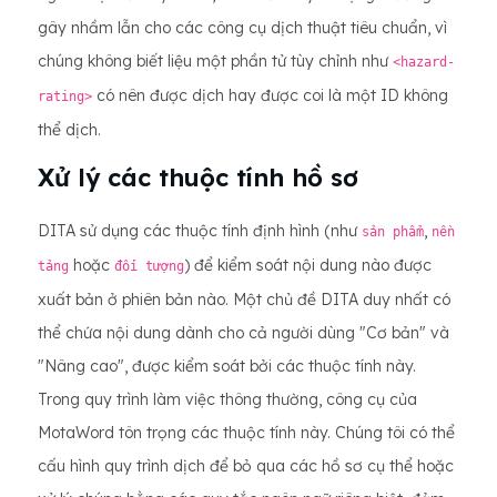
gây nhầm lẫn cho các công cụ dịch thuật tiêu chuẩn, vì
chúng không biết liệu một phần tử tùy chỉnh như
<hazard-
có nên được dịch hay được coi là một ID không
rating>
thể dịch.
Xử lý các thuộc tính hồ sơ
DITA sử dụng các thuộc tính định hình (như
,
sản phẩm
nền
hoặc
) để kiểm soát nội dung nào được
tảng
đối tượng
xuất bản ở phiên bản nào. Một chủ đề DITA duy nhất có
thể chứa nội dung dành cho cả người dùng "Cơ bản" và
"Nâng cao", được kiểm soát bởi các thuộc tính này.
Trong quy trình làm việc thông thường, công cụ của
MotaWord tôn trọng các thuộc tính này. Chúng tôi có thể
cấu hình quy trình dịch để bỏ qua các hồ sơ cụ thể hoặc