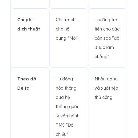
Chi phí
Chỉ trả phí
Thường trả
dịch thuật
cho nội
tiền cho các
dung "Mới".
bản sao "đã
được làm
phẳng".
Theo dõi
Tự động
Nhận dạng
Delta
hóa thông
và xuất tệp
qua hệ
thủ công
thống quản
lý vận hành
TMS "Đối
chiếu"