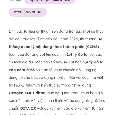
DỊCH ỨNG DỤNG
Lĩnh vực tài liệu kỹ thuật hiện đang trải qua một sự thay
đổi cấu trúc lớn. Tính đến đầu năm 2026, thị trường
Hệ
thống quản lý nội dung theo thành phần (CCMS)
toàn cầu đã tăng vọt lên ước tính
1,4 tỷ đô la
, với các
chuyên gia dự đoán con số này sẽ đạt hơn
3,4 tỷ đô la
vào năm 2033
khi các tổ chức chuyển đổi sang nội
dung có cấu trúc và dạng mô-đun. Đối với các nhà viết
tài liệu kỹ thuật và kiến ​​trúc sư thông tin sử dụng
Oxygen XML Editor
, mức độ quan trọng chưa bao giờ
cao đến thế. Với việc hoàn thiện và áp dụng rộng rãi tiêu
chuẩn
DITA 2.0
—được kỷ niệm vào dịp kỷ niệm 10 năm