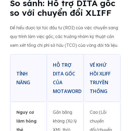
So sánh: Hỗ trợ DITA gốc
so với chuyển đổi XLIFF
Để hiểu được lợi tức đầu tư (ROI) của việc chuyển sang
quy trình làm việc gốc, các trưởng nhóm kỹ thuật cần
xem xét tổng chi phí sở hữu (TCO) của vòng đời tài liệu.
HỖ TRỢ
VÉ KHỨ
TÍNH
DITA GỐC
HỒI XLIFF
NĂNG
CỦA
TRUYỀN
MOTAWORD
THỐNG
Nguy cơ
Gần bằng
Cao (Lỗi
làm hỏng
không (Xử lý
chuyển
thẻ
XML thô)
đổi/chuyển