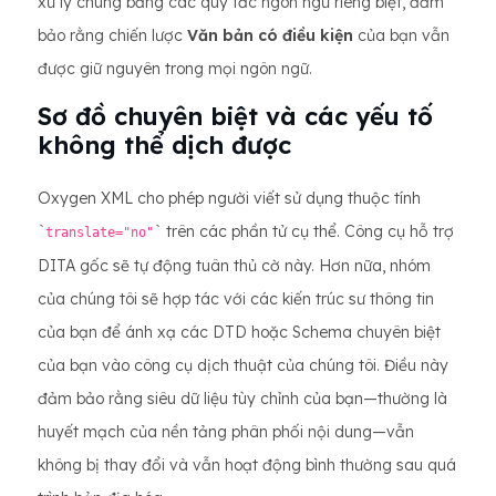
xử lý chúng bằng các quy tắc ngôn ngữ riêng biệt, đảm
bảo rằng chiến lược
Văn bản có điều kiện
của bạn vẫn
được giữ nguyên trong mọi ngôn ngữ.
Sơ đồ chuyên biệt và các yếu tố
không thể dịch được
Oxygen XML cho phép người viết sử dụng thuộc tính
`
` trên các phần tử cụ thể. Công cụ hỗ trợ
translate="no"
DITA gốc sẽ tự động tuân thủ cờ này. Hơn nữa, nhóm
của chúng tôi sẽ hợp tác với các kiến ​​trúc sư thông tin
của bạn để ánh xạ các DTD hoặc Schema chuyên biệt
của bạn vào công cụ dịch thuật của chúng tôi. Điều này
đảm bảo rằng siêu dữ liệu tùy chỉnh của bạn—thường là
huyết mạch của nền tảng phân phối nội dung—vẫn
không bị thay đổi và vẫn hoạt động bình thường sau quá