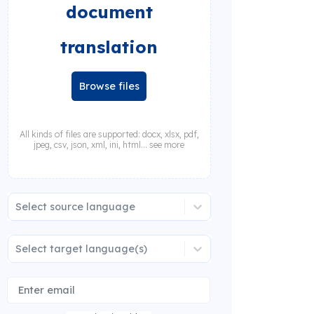
document
translation
Browse files
All kinds of files are supported: docx, xlsx, pdf,
jpeg, csv, json, xml, ini, html... see more
Select source language
Select target language(s)