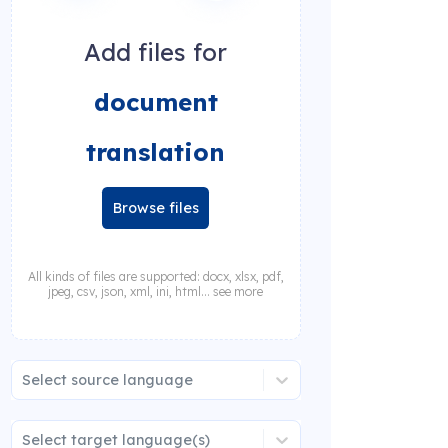
Add files for
document
translation
Browse files
All kinds of files are supported: docx, xlsx, pdf,
jpeg, csv, json, xml, ini, html... see more
Select source language
Select target language(s)