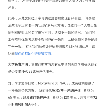
律含义。 术语不准确往往会导致联邦审查人员认为文件前后
矛盾。
此外，从梵文到拉丁字母的过渡容易出现音译偏差。 许多尼
泊尔名字没有唯一的“正确”罗马化方法，导致同一个人在出生
证明和护照上的名字拼写不同，造成不一致的情况。 我们的
工作流程优先考虑整个数据包的一致性，以确保您的身份记录
完全一致。 有关我们如何处理这些细微差别的详细信息，请
访问
我们的尼泊尔语翻译页面
。
大学免责声明：
请在订购前向您有意申请的美国学校确认他们
是否要求NACES成员评估服务。
对于学术文件归档，MotaWord 为 NACES 成员机构提供了
一种高速替代方案。 我们提供
标准/单一来源评估
，价格为
65 美元；以及
逐门课程评估
，价格为 120 美元，通常可在
72
小时周转时间
内交付。