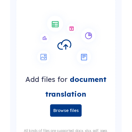
Add files for
document
translation
Browse files
All kinds of files are supported: docx, xlsx, pdf, jpeg,