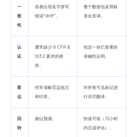
一
容易出现名字拼写
整个数据包采用标
致
错误“drift”。
准化音译。
性
认
通常缺少 8 CFR §
包含一份已签署的
证
103.2 要求的措
准确性证明。
辞。
富
经常省略页边批注
对所有可见标记进
达
和印章。
行详尽翻译。
回
难以预测。
快速可靠（72小时
转
内完成评估）。