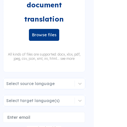
document
translation
Browse files
All kinds of files are supported: docx, xlsx, pdf,
jpeg, csv, json, xml, ini, html... see more
Select source language
Select target language(s)