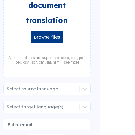
document
translation
Browse files
All kinds of files are supported: docx, xlsx, pdf,
jpeg, csv, json, xml, ini, html... see more
Select source language
Select target language(s)