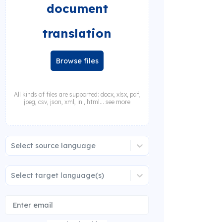
document
translation
Browse files
All kinds of files are supported: docx, xlsx, pdf,
jpeg, csv, json, xml, ini, html... see more
Select source language
Select target language(s)