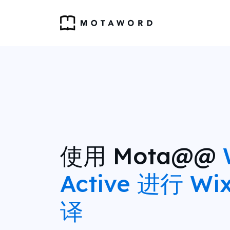
使用 Mota@@
Active 进行 W
译